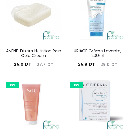
AVÈNE Trixera Nutrition Pain
URIAGE Crème Lavante,
Cold Cream
200ml
Le
Le
Le
Le
25,0
DT
25,9
DT
27,7
DT
29,0
DT
prix
prix
prix
prix
actuel
initial
actuel
initial
19%
10%
est :
était :
est :
était :
25,0
27,7
25,9
29,0
DT.
DT.
DT.
DT.