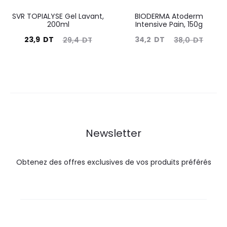
SVR TOPIALYSE Gel Lavant,
BIODERMA Atoderm
200ml
Intensive Pain, 150g
Le
Le
Le
Le
23,9
DT
34,2
DT
29,4
DT
38,0
DT
prix
prix
prix
prix
actuel
initial
actuel
initial
est :
était :
est :
était :
23,9
29,4
34,2
38,0
DT.
DT.
DT.
DT.
Newsletter
Obtenez des offres exclusives de vos produits préférés