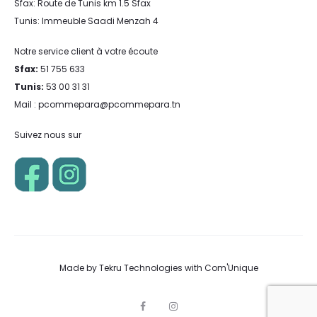
Sfax: Route de Tunis km 1.5 Sfax
Tunis: Immeuble Saadi Menzah 4
Notre service client à votre écoute
Sfax:
51 755 633
Tunis:
53 00 31 31
Mail : pcommepara@pcommepara.tn
Suivez nous sur
Made by
Tekru Technologies
with
Com'Unique
F
I
a
n