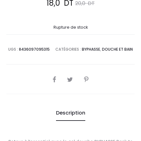
Le
Le
18,0
DT
20,0
DT
prix
prix
Rupture de stock
actuel
initial
est :
était :
UGS :
8436097095315
CATÉGORIES :
BYPHASSE
,
DOUCHE ET BAIN
18,0
20,0
DT.
DT.
SHARE
Description