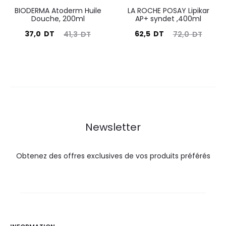
BIODERMA Atoderm Huile
LA ROCHE POSAY Lipikar
Douche, 200ml
AP+ syndet ,400ml
Le
Le
Le
Le
37,0
DT
62,5
DT
41,3
DT
72,0
DT
prix
prix
prix
prix
actuel
initial
actuel
initial
est :
était :
est :
était :
37,0
41,3
62,5
72,0
DT.
DT.
DT.
DT.
Newsletter
Obtenez des offres exclusives de vos produits préférés