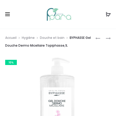
Livraison gratuite à partir de
120dt
d'achat
Prod
BYPHASS
BYPHASS
Accueil
Hygiène
Douche et bain
BYPHASSE Gel
GEL
GEL
navig
Douche Dermo Micellaire Topiphasse,1L
DOUCHE
DOUCHE
DERMO
BACK
10%
MICELLAI
TO
SURGRAS,
BASICS,7