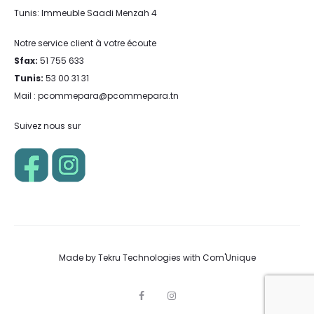
Tunis: Immeuble Saadi Menzah 4
Notre service client à votre écoute
Sfax:
51 755 633
Tunis:
53 00 31 31
Mail : pcommepara@pcommepara.tn
Suivez nous sur
Made by
Tekru Technologies
with
Com'Unique
F
I
a
n