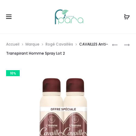
Livraison gratuite à partir de
120dt
d'achat
Prod
CAVAILLE
TUNIPLEX
Accueil
Marque
Rogé Cavaillès
CAVAILLES Anti-
ANTI-
BOITE,
navig
Transpirant Homme Spray Lot 2
TRANSPI
30
HOMME
GÉLULES
10%
SPRAY,15