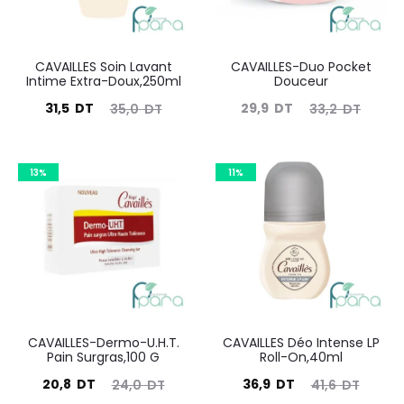
CAVAILLES Soin Lavant
CAVAILLES-Duo Pocket
Intime Extra-Doux,250ml
Douceur
Le
Le
Le
Le
31,5
DT
29,9
DT
35,0
DT
33,2
DT
prix
prix
prix
prix
actuel
initial
actuel
initial
13%
11%
est :
était :
est :
était :
31,5
35,0
29,9
33,2
DT.
DT.
DT.
DT.
CAVAILLES-Dermo-U.H.T.
CAVAILLES Déo Intense LP
Pain Surgras,100 G
Roll-On,40ml
Le
Le
Le
Le
20,8
DT
36,9
DT
24,0
DT
41,6
DT