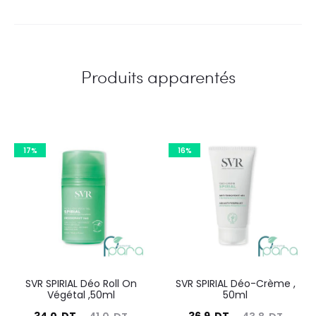
Produits apparentés
17%
16%
SVR SPIRIAL Déo Roll On
SVR SPIRIAL Déo-Crème ,
Végétal ,50ml
50ml
Le
Le
Le
Le