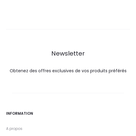
prix
prix
prix
prix
actuel
initial
actuel
initial
est :
était :
est :
était :
11,0
16,0
110,0
145,0
DT.
DT.
DT.
DT.
Newsletter
Obtenez des offres exclusives de vos produits préférés
INFORMATION
A propos