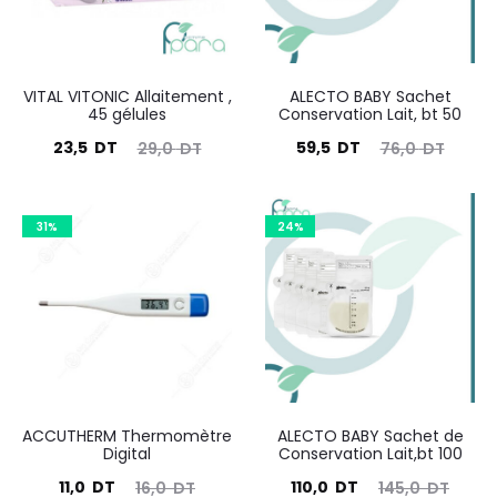
VITAL VITONIC Allaitement ,
ALECTO BABY Sachet
45 gélules
Conservation Lait, bt 50
Le
Le
Le
Le
23,5
DT
59,5
DT
29,0
DT
76,0
DT
prix
prix
prix
prix
actuel
initial
actuel
initial
31%
24%
est :
était :
est :
était :
23,5
29,0
59,5
76,0
DT.
DT.
DT.
DT.
ACCUTHERM Thermomètre
ALECTO BABY Sachet de
Digital
Conservation Lait,bt 100
Le
Le
Le
Le
11,0
DT
110,0
DT
16,0
DT
145,0
DT