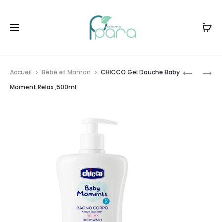
Livraison gratuite à partir de
120dt
d'achat
Prod
CHICCO
CHICCO
Accueil
Bébé et Maman
CHICCO Gel Douche Baby
KIT
GEL
navig
Moment Relax ,500ml
MANUCU
DOUCHE
OURS
BABY
POLAIRE
MOMENT
DOUCEUR