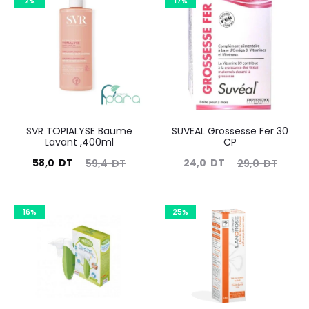
2%
17%
SVR TOPIALYSE Baume
SUVEAL Grossesse Fer 30
Lavant ,400ml
CP
Le
Le
Le
Le
58,0
DT
24,0
DT
59,4
DT
29,0
DT
prix
prix
prix
prix
actuel
initial
actuel
initial
16%
25%
est :
était :
est :
était :
58,0
59,4
24,0
29,0
DT.
DT.
DT.
DT.