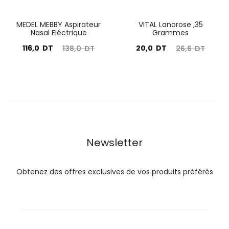
MEDEL MEBBY Aspirateur
VITAL Lanorose ,35
Nasal Eléctrique
Grammes
Le
Le
Le
Le
116,0
DT
20,0
DT
138,0
DT
26,6
DT
prix
prix
prix
prix
actuel
initial
actuel
initial
est :
était :
est :
était :
116,0
138,0
20,0
26,6
DT.
DT.
DT.
DT.
Newsletter
Obtenez des offres exclusives de vos produits préférés