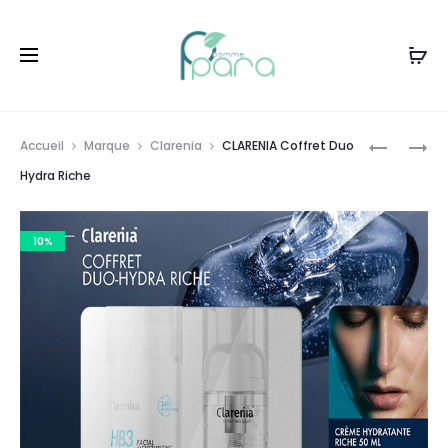
Livraison gratuite à partir de
120dt
d'achat
Prod
LACTIBIA
CLARENI
Accueil
Marque
Clarenia
CLARENIA Coffret Duo
TOPIC
COFFRET
navig
Hydra Riche
AD
DUO
BAUME
HYDRA
10%
EMOLLIEN
LÉGÈRE