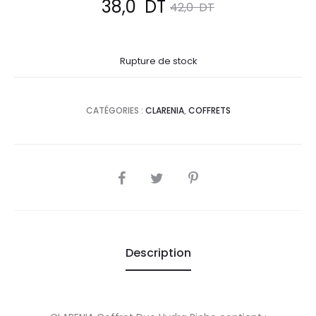
Le
Le
38,0
DT
42,0
DT
prix
prix
Rupture de stock
actuel
initial
est :
était :
CATÉGORIES :
CLARENIA
,
COFFRETS
38,0
42,0
DT.
DT.
SHARE
Description