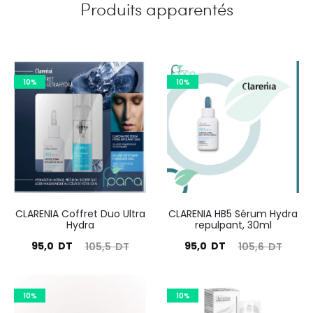
Produits apparentés
10%
10%
CLARENIA Coffret Duo Ultra
CLARENIA HB5 Sérum Hydra
Hydra
repulpant, 30ml
Le
Le
Le
Le
95,0
DT
95,0
DT
105,5
DT
105,6
DT
prix
prix
prix
prix
actuel
initial
actuel
initial
10%
10%
est :
était :
est :
était :