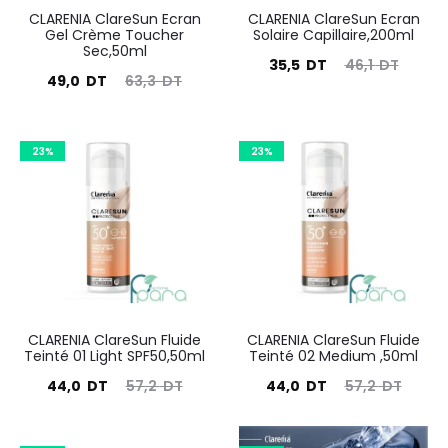
CLARENIA ClareSun Ecran
CLARENIA ClareSun Ecran
Gel Crème Toucher
Solaire Capillaire,200ml
Sec,50ml
Le
Le
35,5
DT
46,1
DT
Le
Le
49,0
DT
63,3
DT
prix
prix
prix
prix
actuel
initial
actuel
initial
23%
est :
23%
était :
est :
était :
35,5
46,1
49,0
63,3
DT.
DT.
DT.
DT.
CLARENIA ClareSun Fluide
CLARENIA ClareSun Fluide
Teinté 01 Light SPF50,50ml
Teinté 02 Medium ,50ml
Le
Le
Le
Le
44,0
DT
57,2
DT
44,0
DT
57,2
DT
prix
prix
prix
prix
actuel
initial
actuel
initial