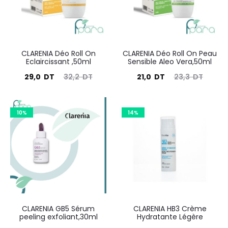
CLARENIA Déo Roll On
CLARENIA Déo Roll On Peau
Eclaircissant ,50ml
Sensible Aleo Vera,50ml
Le
Le
Le
Le
29,0
DT
32,2
DT
21,0
DT
23,3
DT
prix
prix
prix
prix
actuel
initial
actuel
initial
10%
14%
est :
était :
est :
était :
29,0
32,2
21,0
23,3
DT.
DT.
DT.
DT.
CLARENIA GB5 Sérum
CLARENIA HB3 Crème
peeling exfoliant,30ml
Hydratante Légère