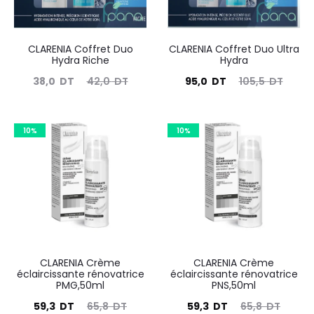
CLARENIA Coffret Duo
CLARENIA Coffret Duo Ultra
Hydra Riche
Hydra
Le
Le
Le
Le
38,0
DT
42,0
DT
95,0
DT
105,5
DT
prix
prix
prix
prix
actuel
initial
actuel
initial
10%
10%
est :
était :
est :
était :
38,0
42,0
95,0
105,5
DT.
DT.
DT.
DT.
CLARENIA Crème
CLARENIA Crème
éclaircissante rénovatrice
éclaircissante rénovatrice
PMG,50ml
PNS,50ml
Le
Le
Le
Le
59,3
DT
65,8
DT
59,3
DT
65,8
DT