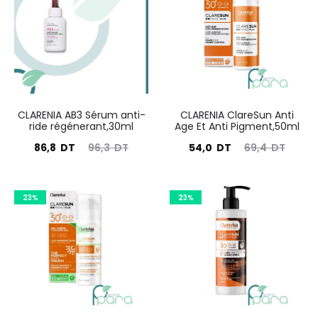
41
résultats
CLARENIA AB3 Sérum anti-
CLARENIA ClareSun Anti
ride régénerant,30ml
Age Et Anti Pigment,50ml
Le
Le
Le
Le
86,8
DT
96,3
DT
54,0
DT
69,4
DT
prix
prix
prix
prix
actuel
initial
actuel
initial
23%
23%
est :
était :
est :
était :
86,8
96,3
54,0
69,4
DT.
DT.
DT.
DT.