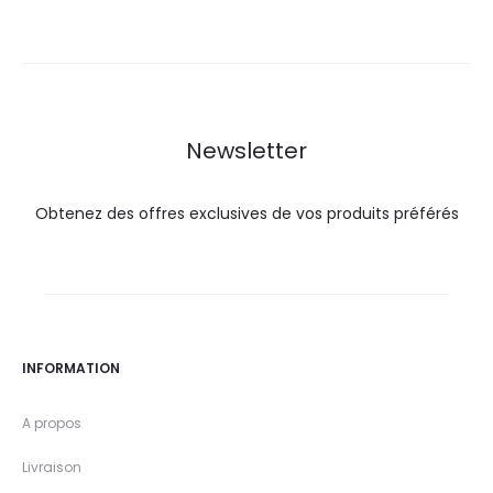
actuel
initial
est :
était :
est :
était :
34,9
44,0
59,3
65,8
DT.
DT.
DT.
DT.
Newsletter
Obtenez des offres exclusives de vos produits préférés
INFORMATION
A propos
Livraison