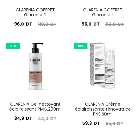
CLARENIA COFFRET
CLARENIA COFFRET
Glamour 2
Glamour 1
Le
Le
Le
Le
96,0
DT
96,0
DT
110,0
DT
110,0
DT
prix
prix
prix
prix
actuel
initial
actuel
initial
21%
10%
est :
était :
est :
était :
96,0
110,0
96,0
110,0
DT.
DT.
DT.
DT.
CLARENIA Gel nettoyant
CLARENIA Crème
éclaircissant PMG,200ml
éclaircissante rénovatrice
PNS,50ml
Le
Le
34,9
DT
44,0
DT
Le
Le
59,3
DT
65,8
DT
prix
prix
prix
prix
actuel
initial