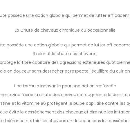
te possède une action globale qui permet de lutter efficaceme
La Chute de cheveux chronique ou occasionnelle
e possède une action globale qui permet de lutter efficaceme
Il ralentit la chute des cheveux.
l protège la fibre capillaire des agressions extérieures quotidienne
ttoie en douceur sans dessécher et respecte l’équilibre du cuir ch
Une formule innovante pour une action renforcée
ithione zinc freine la chute des cheveux et augmente la densité ca
stine et la vitamine B6 protègent le bulbe capillaire contre les a
nique évite le dessèchement des cheveux et diminue les irritation
e tolérance nettoie les cheveux en douceur sans les dessécher et