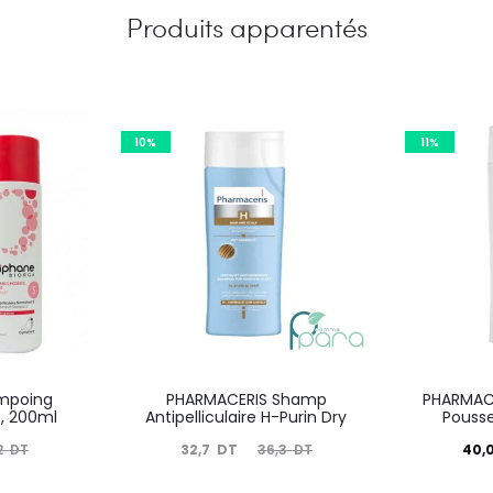
Produits apparentés
10%
11%
mpoing
PHARMACERIS Shamp
PHARMAC
S , 200ml
Antipelliculaire H-Purin Dry
Pouss
Le
Le
Le
32,7
DT
40,
2
DT
36,3
DT
prix
prix
prix