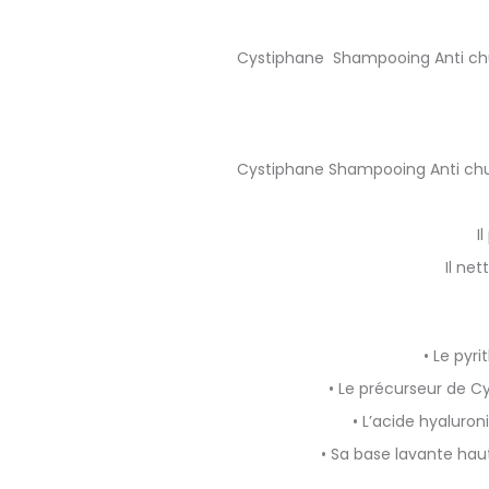
Cystiphane Shampooing Anti chu
Cystiphane Shampooing Anti chut
I
Il ne
• Le pyr
• Le précurseur de Cy
• L’acide hyaluro
• Sa base lavante haut