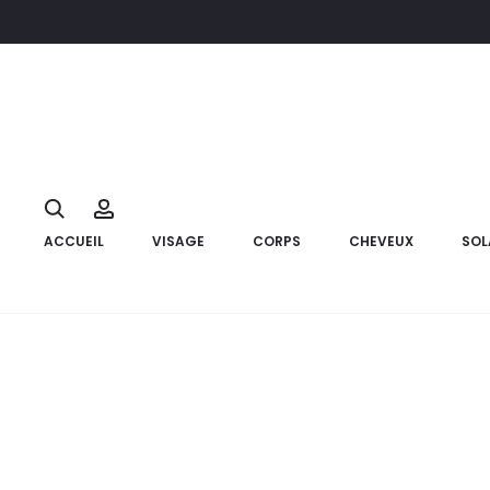
Accueil
Cheveux
Shampoings
CYSTIPHANE Shampooing An
22%
Search
Account
ACCUEIL
VISAGE
CORPS
CHEVEUX
SOL