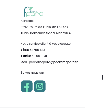
Adresses:
Sfax: Route de Tunis km 1.5 Sfax
Tunis: Immeuble Saadi Menzah 4
Notre service client à votre écoute
Sfax:
51 755 633
Tunis:
53 00 31 31
Mail : pcommepara@pcommepara.tn
Suivez nous sur
Go
to
to