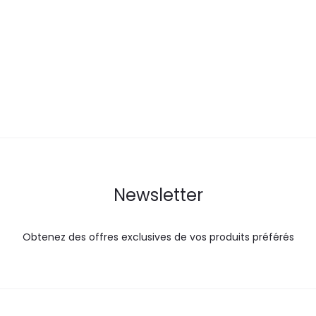
actuel
initial
actuel
i
est :
était :
est :
é
32,7
36,3
40,0
DT.
DT.
DT.
Newsletter
Obtenez des offres exclusives de vos produits préférés