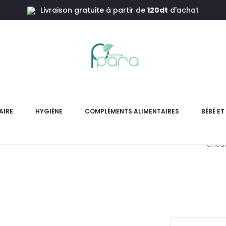
Livraison gratuite à partir de
120dt
d'achat
ti Chute,200ml
CYSTIPH
AIRE
HYGIÈNE
COMPLÉMENTS ALIMENTAIRES
BÉBÉ E
Cystiphane Shampooing Ant
effic
L
pri