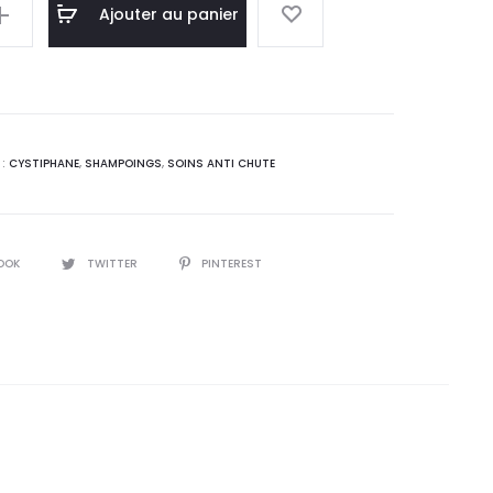
l
initial
Ajouter au panier
:
était :
9
57,8
.
DT.
 :
CYSTIPHANE
,
SHAMPOINGS
,
SOINS ANTI CHUTE
OOK
TWITTER
PINTEREST