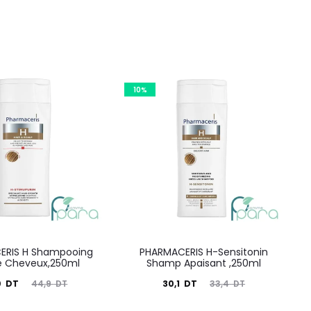
10%
ERIS H Shampooing
PHARMACERIS H-Sensitonin
e Cheveux,250ml
Shamp Apaisant ,250ml
Le
Le
Le
0
DT
30,1
DT
44,9
DT
33,4
DT
prix
prix
prix