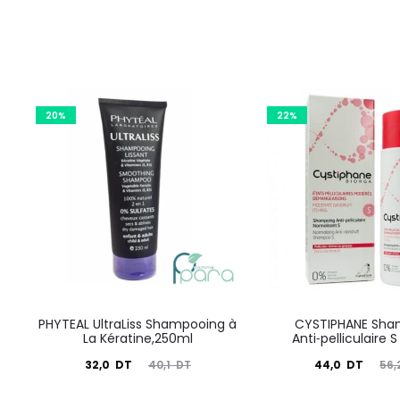
20%
22%
PHYTEAL UltraLiss Shampooing à
CYSTIPHANE Sha
La Kératine,250ml
Anti⁃pelliculaire 
Le
Le
Le
Le
32,0
DT
44,0
DT
40,1
DT
56,
prix
prix
prix
prix