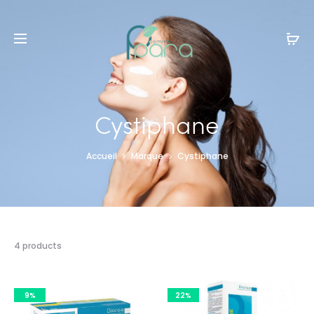
Livraison gratuite à partir de
120dt
d'achat
Cystiphane
Accueil
Marque
Cystiphane
4 résultats
4 products
affichés
9%
22%