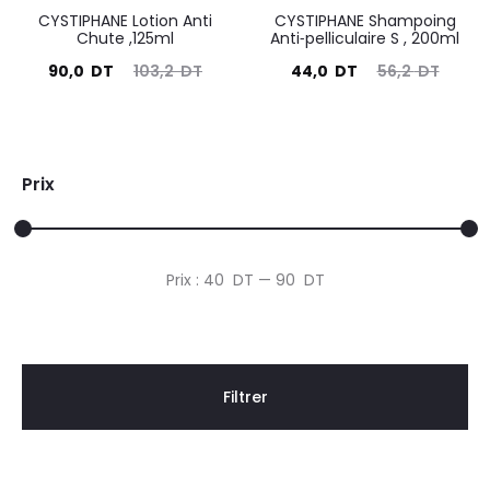
CYSTIPHANE Lotion Anti
CYSTIPHANE Shampoing
Chute ,125ml
Anti⁃pelliculaire S , 200ml
Le
Le
Le
Le
90,0
DT
103,2
DT
44,0
DT
56,2
DT
prix
prix
prix
prix
actuel
initial
actuel
initial
est :
était :
est :
était :
Prix
90,0
103,2
44,0
56,2
DT.
DT.
DT.
DT.
Prix
Prix
Prix :
40 DT
—
90 DT
min
max
Filtrer