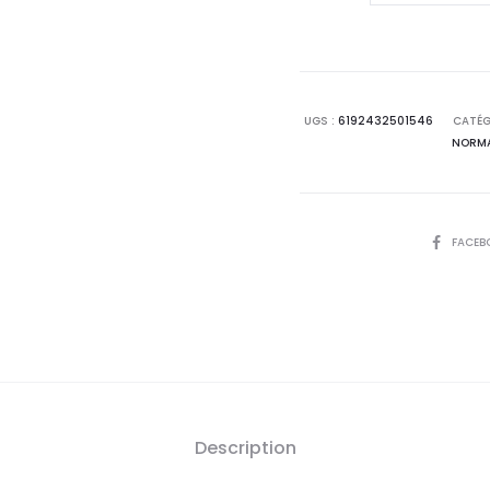
est 
DERMACARE
Vit
105,
C
Crème
DT
UGS :
6192432501546
CATÉG
NORMA
Nuit
,
50ml
SHARE
FACEB
Description