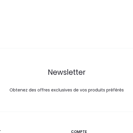
est :
était :
est :
é
210,0
225,0
52,0
DT.
DT.
DT.
Newsletter
Obtenez des offres exclusives de vos produits préférés
T
COMPTE