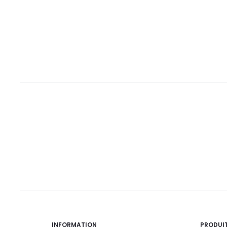
est :
était :
est :
était :
34,0
37,7
78,9
92,2
DT.
DT.
DT.
DT.
INFORMATION
PRODUI