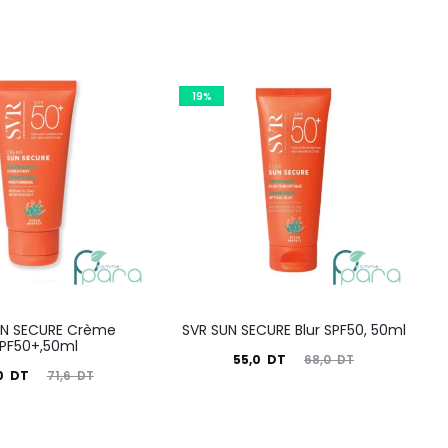
19%
UN SECURE Crème
SVR SUN SECURE Blur SPF50, 50ml
PF50+,50ml
Le
Le
55,0
DT
68,0
DT
Le
0
DT
71,6
DT
prix
prix
prix
actuel
initial
nitial