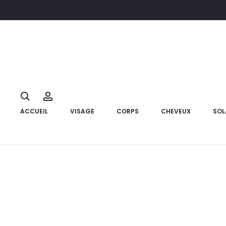
Accueil
Visage
DERMACARE Vit C Crème Nuit , 50ml
13%
Search
Account
ACCUEIL
VISAGE
CORPS
CHEVEUX
SOL