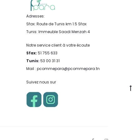
Adresses:
Sfax: Route de Tunis km 1.5 Sfax
Tunis: Immeuble Saadi Menzah 4
Notre service client à votre écoute
Sfax:
51 755 633
Tunis:
53 00 31 31
Mail : pcommepara@pcommepara.tn
Suivez nous sur
Go
to
to