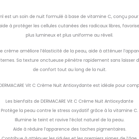
est un soin de nuit formulé à base de vitamine C, conçu pour r
aide à protéger les cellules cutanées des radicaux libres, favori
plus lumineux et plus uniforme au réveil.
te crème améliore l’élasticité de la peau, aide à atténuer l’app
 ternes. Sa texture onctueuse pénètre rapidement sans laisser d
de confort tout au long de la nuit.
DERMACARE Vit C Crème Nuit Antioxydante est idéale pour compl
Les bienfaits de DERMACARE Vit C Crème Nuit Antioxydante
Protège la peau contre le stress oxydatif grâce à la vitamine C.
Illumine le teint et ravive l’éclat naturel de la peau.
Aide à réduire l’apparence des taches pigmentaires.
Contribue à atténuer les ridules et les premiers signes de l’âge.