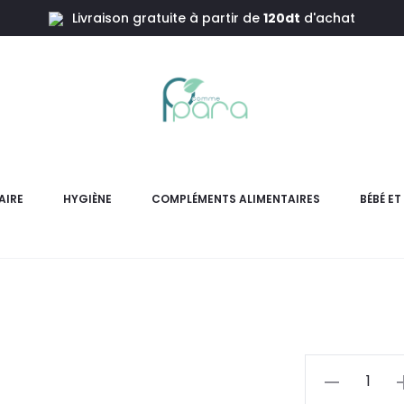
Livraison gratuite à partir de
120dt
d'achat
DERMACARE 
AIRE
HYGIÈNE
COMPLÉMENTS ALIMENTAIRES
BÉBÉ E
Vit C Crème Nuit Antioxydan
tout en ré
L
pri
actue
quantité
de