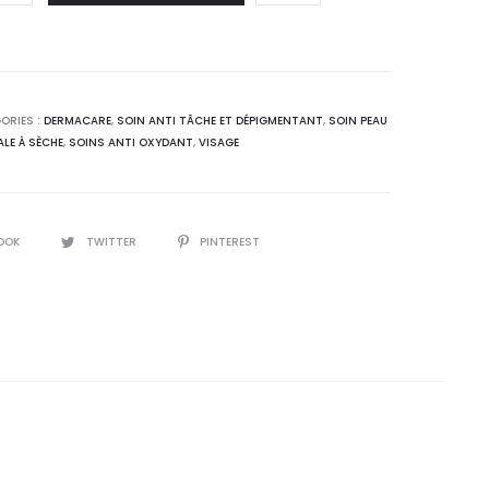
:
était :
0
120,0
.
DT.
ORIES :
DERMACARE
,
SOIN ANTI TÂCHE ET DÉPIGMENTANT
,
SOIN PEAU
LE À SÈCHE
,
SOINS ANTI OXYDANT
,
VISAGE
OOK
TWITTER
PINTEREST