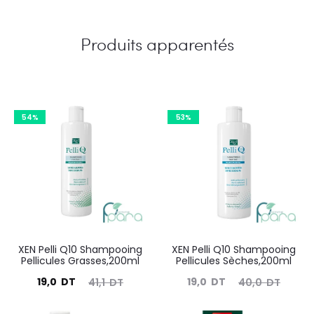
Produits apparentés
54%
53%
XEN Pelli Q10 Shampooing
XEN Pelli Q10 Shampooing
Pellicules Grasses,200ml
Pellicules Sèches,200ml
Le
Le
Le
Le
19,0
DT
19,0
DT
41,1
DT
40,0
DT
prix
prix
prix
prix