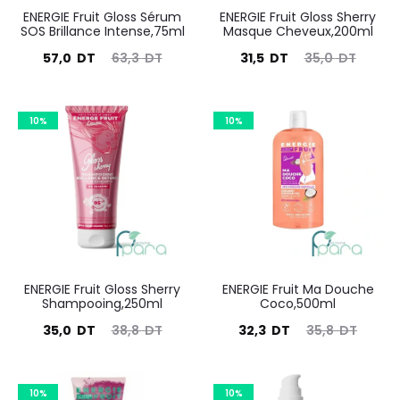
ENERGIE Fruit Gloss Sérum
ENERGIE Fruit Gloss Sherry
SOS Brillance Intense,75ml
Masque Cheveux,200ml
Le
Le
Le
Le
57,0
DT
63,3
DT
31,5
DT
35,0
DT
prix
prix
prix
prix
actuel
initial
actuel
initial
10%
10%
est :
était :
est :
était :
57,0
63,3
31,5
35,0
DT.
DT.
DT.
DT.
ENERGIE Fruit Gloss Sherry
ENERGIE Fruit Ma Douche
Shampooing,250ml
Coco,500ml
Le
Le
Le
Le
35,0
DT
38,8
DT
32,3
DT
35,8
DT
prix
prix
prix
prix
actuel
initial
actuel
initial
10%
10%