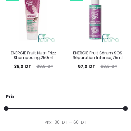
est :
était :
est :
était :
35,0
38,8
32,3
35,8
DT.
DT.
DT.
DT.
ENERGIE Fruit Nutri Frizz
ENERGIE Fruit Sérum SOS
Shampooing,250ml
Réparation Intense,75ml
Le
Le
Le
Le
35,0
DT
38,8
DT
57,0
DT
63,3
DT
prix
prix
prix
prix
actuel
initial
actuel
initial
est :
était :
est :
était :
Prix
35,0
38,8
57,0
63,3
DT.
DT.
DT.
DT.
Prix
Prix
Prix :
30 DT
—
60 DT
min
max