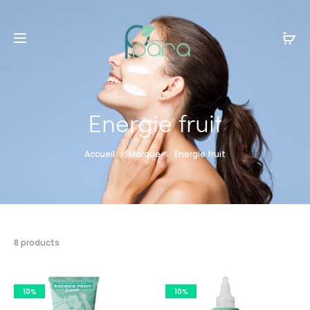
Livraison gratuite à partir de
120dt
d'achat
Energie fruit
Accueil
Marque
Energie fruit
8 résultats
8 products
affichés
10%
10%