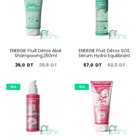
ENERGIE Fruit Détox Aloé
ENERGIE Fruit Détox SOS
Shampooing,250ml
Sérum Hydra Equilibrant
Le
Le
Le
Le
35,0
DT
38,8
DT
57,0
DT
63,3
DT
prix
prix
prix
prix
actuel
initial
actuel
initial
10%
10%
est :
était :
est :
était :
35,0
38,8
57,0
63,3
DT.
DT.
DT.
DT.