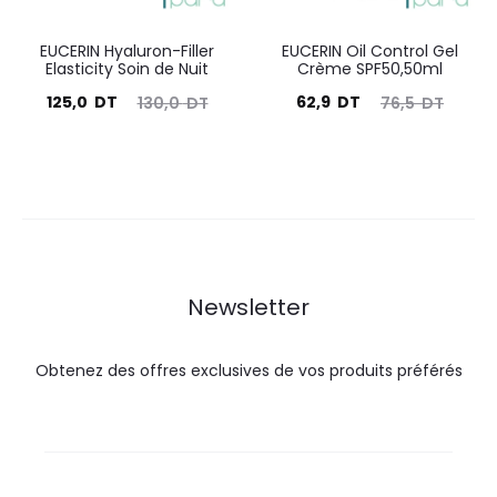
EUCERIN Hyaluron-Filler
EUCERIN Oil Control Gel
Elasticity Soin de Nuit
Crème SPF50,50ml
Le
Le
Le
Le
125,0
DT
62,9
DT
130,0
DT
76,5
DT
prix
prix
prix
prix
actuel
initial
actuel
initial
est :
était :
est :
était :
125,0
130,0
62,9
76,5
DT.
DT.
DT.
DT.
Newsletter
Obtenez des offres exclusives de vos produits préférés