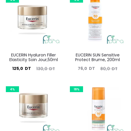
EUCERIN Hyaluron Filler
EUCERIN SUN Sensitive
Elasticity Soin Jour,50ml
Protect Brume, 200ml
Le
Le
Le
Le
125,0
DT
76,0
DT
130,0
DT
80,0
DT
prix
prix
prix
prix
actuel
initial
actuel
initial
4%
18%
est :
était :
est :
était :
125,0
130,0
76,0
80,0
DT.
DT.
DT.
DT.