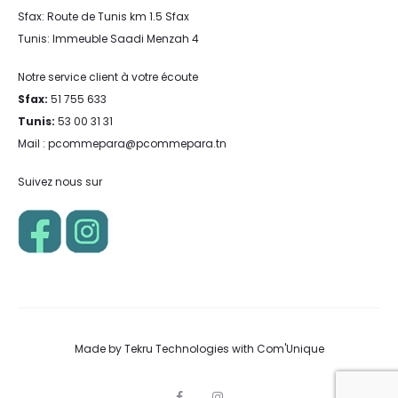
Sfax: Route de Tunis km 1.5 Sfax
Tunis: Immeuble Saadi Menzah 4
Notre service client à votre écoute
Sfax:
51 755 633
Tunis:
53 00 31 31
Mail : pcommepara@pcommepara.tn
Suivez nous sur
Made by
Tekru Technologies
with
Com'Unique
F
I