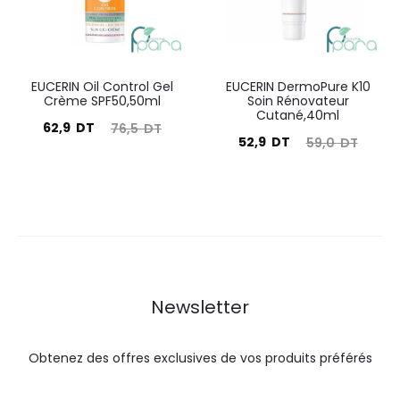
EUCERIN Oil Control Gel
EUCERIN DermoPure K10
Crème SPF50,50ml
Soin Rénovateur
Cutané,40ml
Le
Le
62,9
DT
76,5
DT
Le
Le
52,9
DT
59,0
DT
prix
prix
prix
prix
actuel
initial
actuel
initial
est :
était :
est :
était :
62,9
76,5
52,9
59,0
DT.
DT.
DT.
DT.
Newsletter
Obtenez des offres exclusives de vos produits préférés