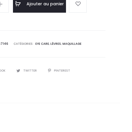
l
initial
Ajouter au panier
:
était :
9
55,4
.
DT.
67146
CATÉGORIES :
EYE CARE
,
LÈVRES
,
MAQUILLAGE
OOK
TWITTER
PINTEREST