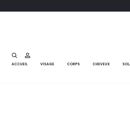
Accueil
Visage
Lèvres
EYE CARE Rouge à Lèvres Satin Roug
10%
Search
Account
ACCUEIL
VISAGE
CORPS
CHEVEUX
SOL