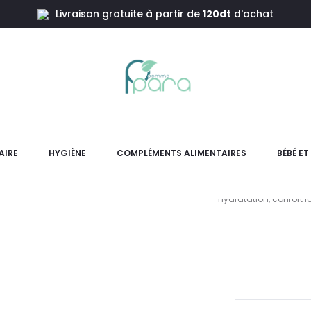
Livraison gratuite à partir de
120dt
d'achat
e
EYE CARE
AIRE
HYGIÈNE
COMPLÉMENTS ALIMENTAIRES
BÉBÉ E
EYE CARE Rouge à Lèvres 
Hydratation, confort 
L
pri