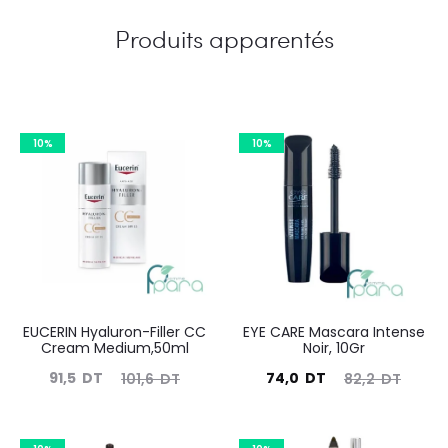
Produits apparentés
10%
10%
EUCERIN Hyaluron-Filler CC
EYE CARE Mascara Intense
Cream Medium,50ml
Noir, 10Gr
Le
Le
Le
Le
91,5
DT
74,0
DT
101,6
DT
82,2
DT
prix
prix
prix
prix
actuel
initial
actuel
initial