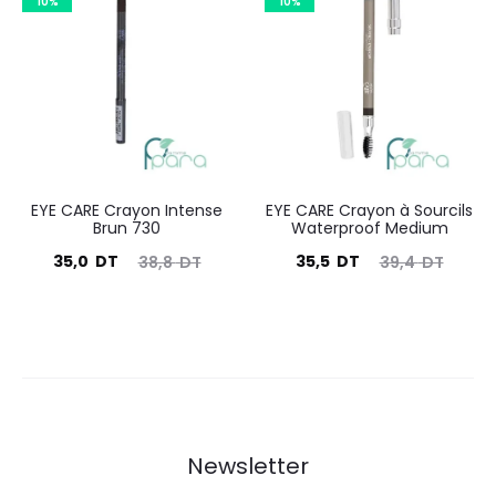
10%
10%
est :
était :
est :
était :
91,5
101,6
74,0
82,2
DT.
DT.
DT.
DT.
EYE CARE Crayon Intense
EYE CARE Crayon à Sourcils
Brun 730
Waterproof Medium
Le
Le
Le
Le
35,0
DT
35,5
DT
38,8
DT
39,4
DT
prix
prix
prix
prix
actuel
initial
actuel
initial
est :
était :
est :
était :
35,0
38,8
35,5
39,4
DT.
DT.
DT.
DT.
Newsletter