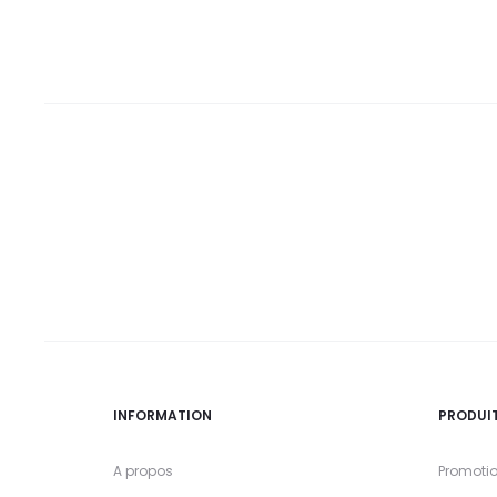
DT.
DT.
DT.
DT.
INFORMATION
PRODUI
A propos
Promoti