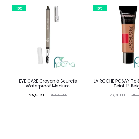
10%
10%
EYE CARE Crayon à Sourcils
LA ROCHE POSAY Tolé
Waterproof Medium
Teint 13 Bei
Le
Le
Le
Le
35,5
DT
77,0
DT
39,4
DT
85,
prix
prix
prix
prix
actuel
initial
actuel
initial
est :
était :
est :
était :
35,5
39,4
77,0
85,5