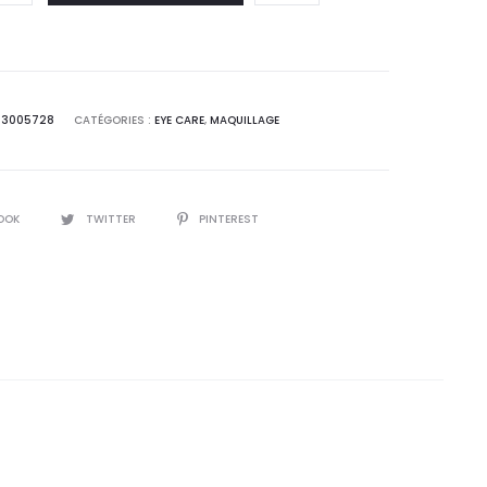
 :
était :
0
24,4
T.
DT.
63005728
CATÉGORIES :
EYE CARE
,
MAQUILLAGE
OOK
TWITTER
PINTEREST