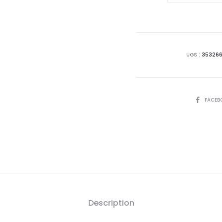
est
EYE
CARE
22,
Ultra
Vernis
D
UGS :
35326
Menthe
1572
SHARE
FACEB
Description