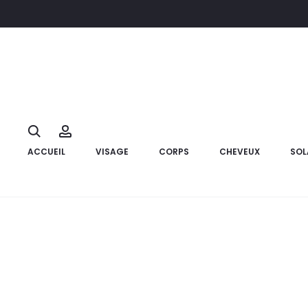
Accueil
Visage
Maquillage
EYE CARE Ultra Vernis Menthe 15
10%
Search
Account
ACCUEIL
VISAGE
CORPS
CHEVEUX
SOL