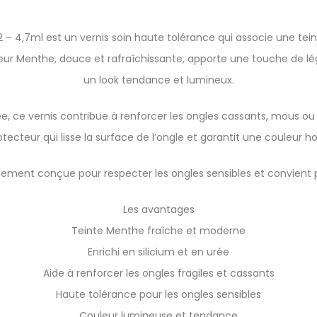
72 – 4,7ml est un vernis soin haute tolérance qui associe une te
ouleur Menthe, douce et rafraîchissante, apporte une touche de lé
un look tendance et lumineux.
ée, ce vernis contribue à renforcer les ongles cassants, mous o
rotecteur qui lisse la surface de l’ongle et garantit une couleur h
ement conçue pour respecter les ongles sensibles et convient pa
Les avantages
Teinte Menthe fraîche et moderne
Enrichi en silicium et en urée
Aide à renforcer les ongles fragiles et cassants
Haute tolérance pour les ongles sensibles
Couleur lumineuse et tendance