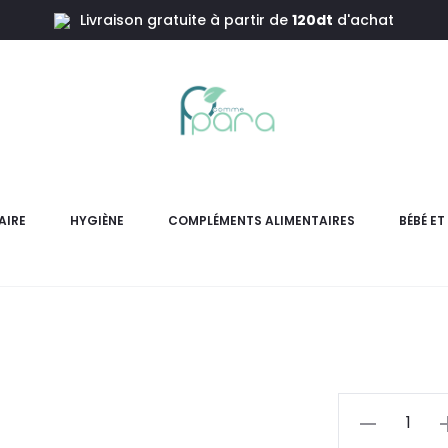
Livraison gratuite à partir de
120dt
d'achat
72
EYE CARE U
AIRE
HYGIÈNE
COMPLÉMENTS ALIMENTAIRES
BÉBÉ E
Ultra Vernis Menthe offre u
renforce les ongles frag
L
pr
actue
quantité
de