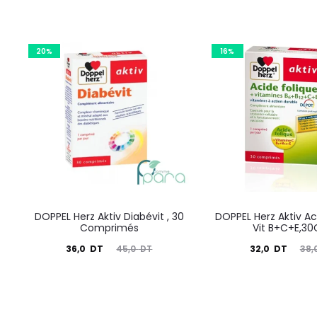
20%
16%
DOPPEL Herz Aktiv Diabévit , 30
DOPPEL Herz Aktiv Ac
Comprimés
Vit B+C+E,30
Le
Le
Le
Le
36,0
DT
32,0
DT
45,0
DT
38,
prix
prix
prix
prix
actuel
initial
actuel
initial
est :
était :
est :
était :