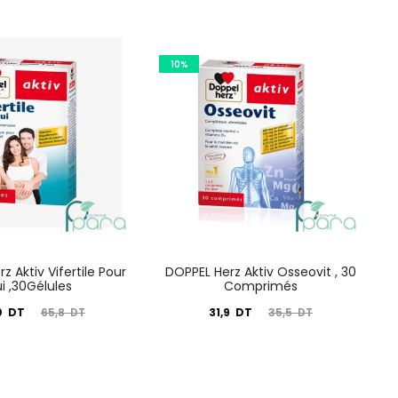
10%
z Aktiv Vifertile Pour
DOPPEL Herz Aktiv Osseovit , 30
ui ,30Gélules
Comprimés
Le
Le
Le
0
DT
31,9
DT
65,8
DT
35,5
DT
prix
prix
prix
nitial
actuel
initial
tait :
est :
était :