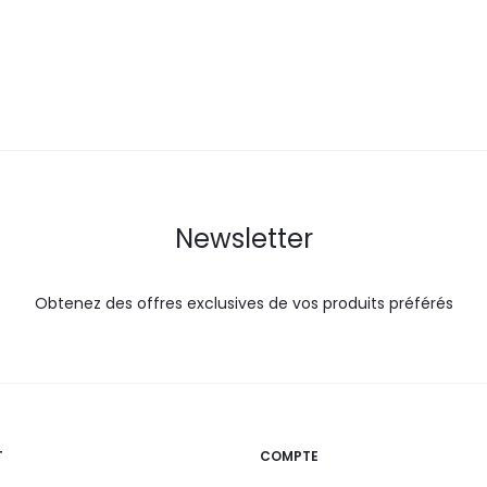
35,0
40,8
54,0
DT.
DT.
DT.
Newsletter
Obtenez des offres exclusives de vos produits préférés
T
COMPTE