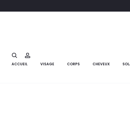
Accueil
Compléments alimentaires
GUMMYBEAR Sleep Mélat
10%
Search
Account
ACCUEIL
VISAGE
CORPS
CHEVEUX
SOL