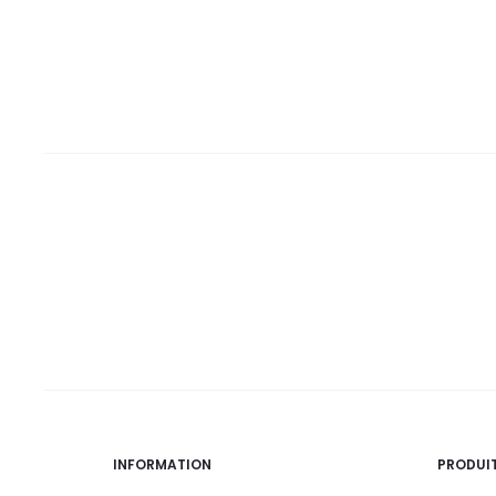
36,0
45,0
32,0
38,0
DT.
DT.
DT.
DT.
INFORMATION
PRODUI