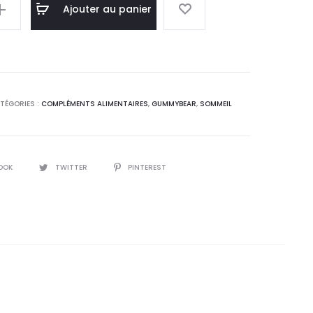
l
initial
Ajouter au panier
 :
était :
0
37,7
.
DT.
TÉGORIES :
COMPLÉMENTS ALIMENTAIRES
,
GUMMYBEAR
,
SOMMEIL
OOK
TWITTER
PINTEREST