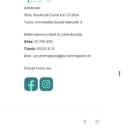
Adresses:
Sfax: Route de Tunis km 1.5 Sfax
Tunis: Immeuble Saadi Menzah 4
Notre service client à votre écoute
Sfax:
51 755 633
Tunis:
53 00 31 31
Mail : pcommepara@pcommepara.tn
Suivez nous sur
Go
to
to
F
I
a
n