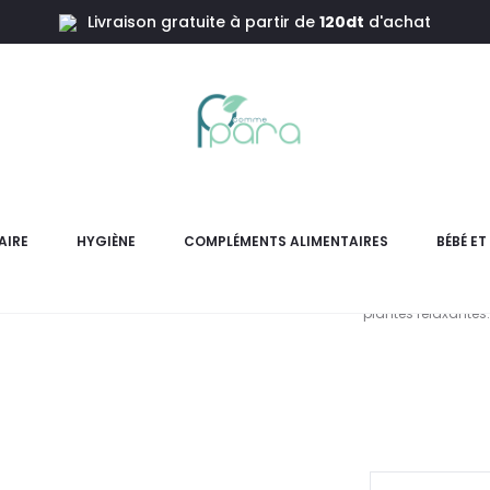
Livraison gratuite à partir de
120dt
d'achat
onine ,60 Gummies
GUMMYBEAR
AIRE
HYGIÈNE
COMPLÉMENTS ALIMENTAIRES
BÉBÉ E
GUMMYBEAR Sleep 60 gummie
plantes relaxantes
L
pri