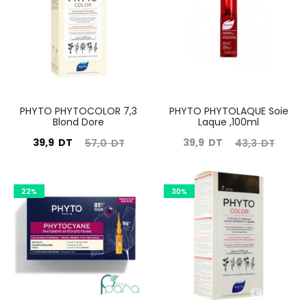
PHYTO PHYTOCOLOR 7,3
PHYTO PHYTOLAQUE Soie
Blond Dore
Laque ,100ml
Le
Le
Le
Le
39,9
DT
39,9
DT
57,0
DT
43,3
DT
prix
prix
prix
prix
actuel
initial
actuel
initial
22%
30%
est :
était :
est :
était :
39,9
57,0
39,9
43,3
DT.
DT.
DT.
DT.