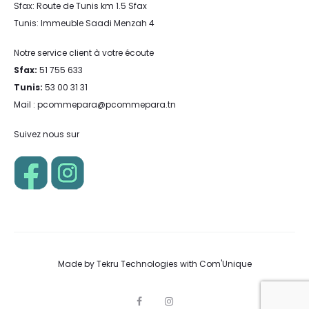
Sfax: Route de Tunis km 1.5 Sfax
Tunis: Immeuble Saadi Menzah 4
Notre service client à votre écoute
Sfax:
51 755 633
Tunis:
53 00 31 31
Mail : pcommepara@pcommepara.tn
Suivez nous sur
Made by
Tekru Technologies
with
Com'Unique
F
I