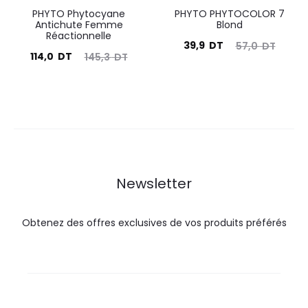
PHYTO Phytocyane
PHYTO PHYTOCOLOR 7
Antichute Femme
Blond
Réactionnelle
Le
Le
39,9
DT
57,0
DT
Le
Le
114,0
DT
145,3
DT
prix
prix
prix
prix
actuel
initial
actuel
initial
est :
était :
est :
était :
39,9
57,0
114,0
145,3
DT.
DT.
DT.
DT.
Newsletter
Obtenez des offres exclusives de vos produits préférés