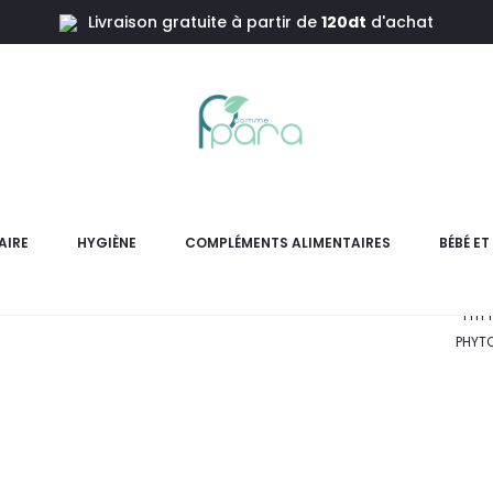
Livraison gratuite à partir de
120dt
d'achat
+Après Shamp
PHYT
Shamp
AIRE
HYGIÈNE
COMPLÉMENTS ALIMENTAIRES
BÉBÉ E
PHYT
PHYTO
L
pri