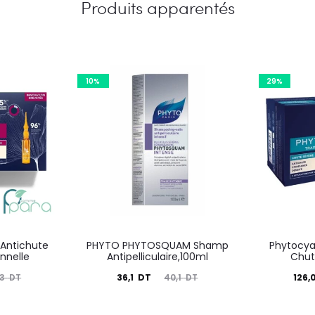
Produits apparentés
10%
29%
Antichute
PHYTO PHYTOSQUAM Shamp
Phytocya
nnelle
Antipelliculaire,100ml
Chut
Le
Le
Le
36,1
DT
126,
,3
DT
40,1
DT
prix
prix
prix