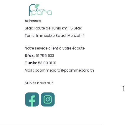
Adresses:
Sfax: Route de Tunis km 1.5 Sfax
Tunis: Immeuble Saadi Menzah 4
Notre service client à votre écoute
Sfax:
51 755 633
Tunis:
53 00 31 31
Mail : pcommepara@pcommepara.tn
Suivez nous sur
Go
to
to