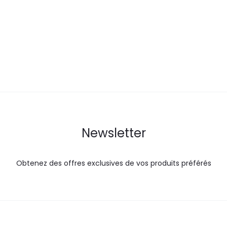
actuel
initial
actuel
i
est :
était :
est :
é
36,1
40,1
126,0
DT.
DT.
DT.
Newsletter
Obtenez des offres exclusives de vos produits préférés