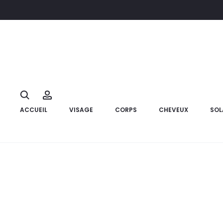
Accueil
Marque
Phyto
PHYTO Pack Nutrition Shampooing
14%
Search
Account
ACCUEIL
VISAGE
CORPS
CHEVEUX
SOL