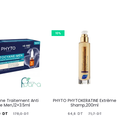
10%
ne Traitement Anti
PHYTO PHYTOKERATINE Extrême
e Men,12×3.5ml
Shamp,200ml
Le
Le
Le
0
DT
64,6
DT
178,0
DT
71,7
DT
prix
prix
prix