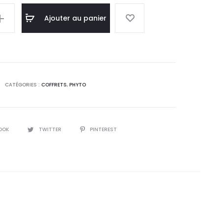
l
initial
Ajouter au panier
:
était :
0
104,4
Après
.
DT.
CATÉGORIES :
COFFRETS
,
PHYTO
OOK
TWITTER
PINTEREST