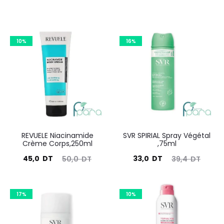
10%
16%
REVUELE Niacinamide
SVR SPIRIAL Spray Végétal
Crème Corps,250ml
,75ml
Le
Le
Le
Le
45,0
DT
33,0
DT
50,0
DT
39,4
DT
prix
prix
prix
prix
actuel
initial
actuel
initial
17%
10%
est :
était :
est :
était :
45,0
50,0
33,0
39,4