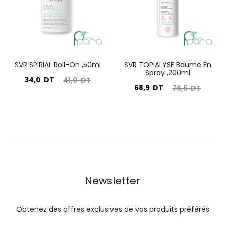
DT.
DT.
DT.
DT.
SVR SPIRIAL Roll-On ,50ml
SVR TOPIALYSE Baume En
Spray ,200ml
Le
Le
34,0
DT
41,0
DT
Le
Le
68,9
DT
76,5
DT
prix
prix
prix
prix
actuel
initial
actuel
initial
est :
était :
est :
était :
34,0
41,0
68,9
76,5
DT.
DT.
DT.
DT.
Newsletter
Obtenez des offres exclusives de vos produits préférés