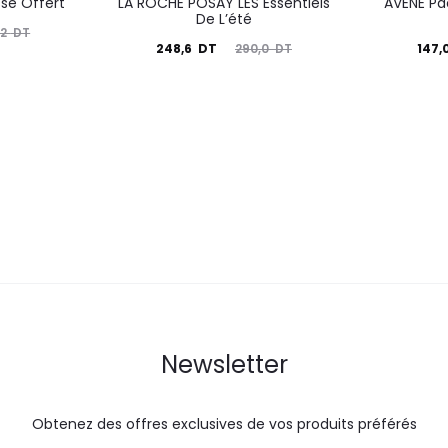
se Offert
LA ROCHE POSAY LES Essentiels
AVENE Pa
De L’été
,2
DT
Le
Le
Le
248,6
DT
147,
290,0
DT
prix
prix
prix
actuel
initial
actuel
i
est :
était :
est :
é
248,6
290,0
147,0
DT.
DT.
DT.
Newsletter
Obtenez des offres exclusives de vos produits préférés