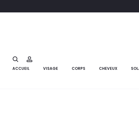
Accueil
coffrets
K-REINE Coffret Come Closer
10%
Search
Account
ACCUEIL
VISAGE
CORPS
CHEVEUX
SOL