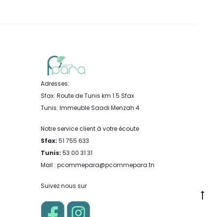
Adresses:
Sfax: Route de Tunis km 1.5 Sfax
Tunis: Immeuble Saadi Menzah 4
Notre service client à votre écoute
Sfax:
51 755 633
Tunis:
53 00 31 31
Mail : pcommepara@pcommepara.tn
Suivez nous sur
Go
to