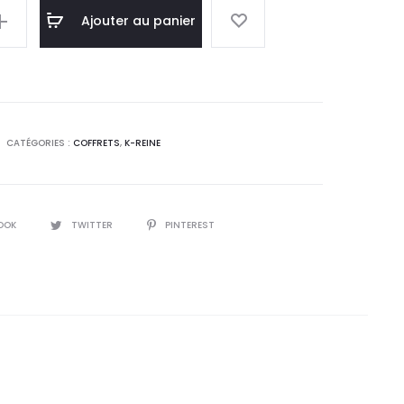
l
initial
Ajouter au panier
:
était :
0
133,3
.
DT.
CATÉGORIES :
COFFRETS
,
K-REINE
OOK
TWITTER
PINTEREST