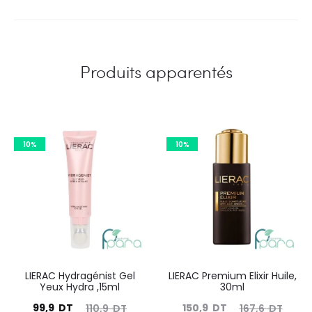
Produits apparentés
10%
10%
LIERAC Hydragénist Gel
LIERAC Premium Elixir Huile,
Yeux Hydra ,15ml
30ml
Le
Le
Le
Le
99,9
DT
150,9
DT
110,9
DT
167,6
DT