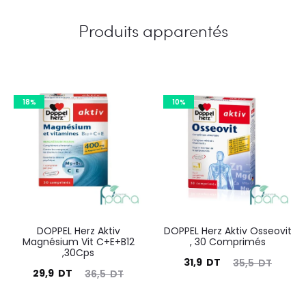
Produits apparentés
18%
10%
DOPPEL Herz Aktiv
DOPPEL Herz Aktiv Osseovit
Magnésium Vit C+E+B12
, 30 Comprimés
,30Cps
Le
Le
31,9
DT
35,5
DT
Le
Le
29,9
DT
36,5
DT
prix
prix
prix
prix
actuel
initial