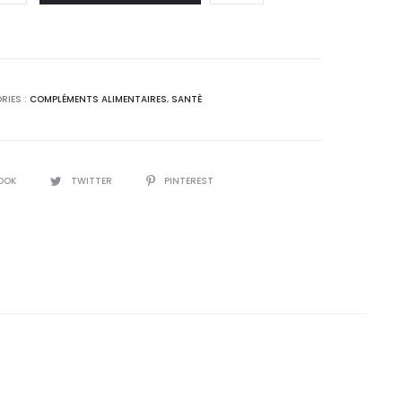
 :
était :
0
26,6
T.
DT.
RIES :
COMPLÉMENTS ALIMENTAIRES
,
SANTÈ
OOK
TWITTER
PINTEREST