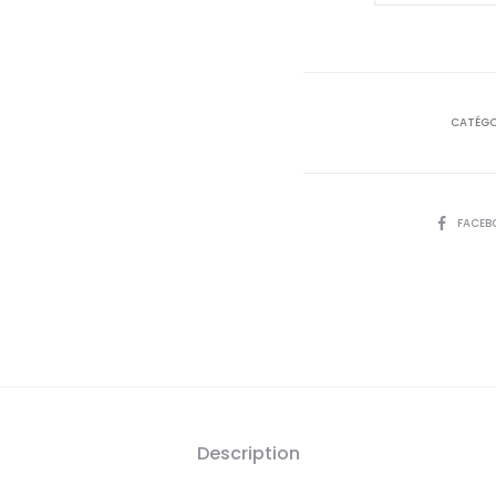
est
LiposoFer
150
24,
Mg
,30
D
CATÉGO
Gélules
SHARE
FACEB
Description