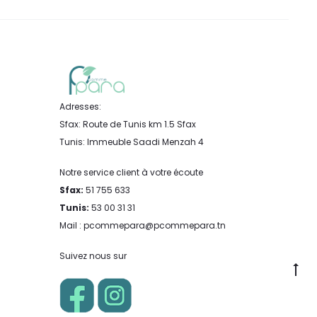
Adresses:
Sfax: Route de Tunis km 1.5 Sfax
Tunis: Immeuble Saadi Menzah 4
Notre service client à votre écoute
Sfax:
51 755 633
Tunis:
53 00 31 31
Mail : pcommepara@pcommepara.tn
Suivez nous sur
Go
to
to