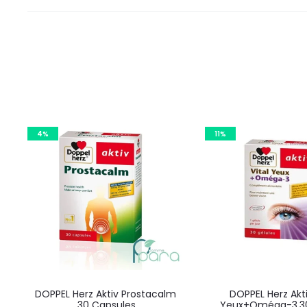
4%
11%
DOPPEL Herz Aktiv Prostacalm
DOPPEL Herz Akti
,30 Capsules
Yeux+Oméga-3,30