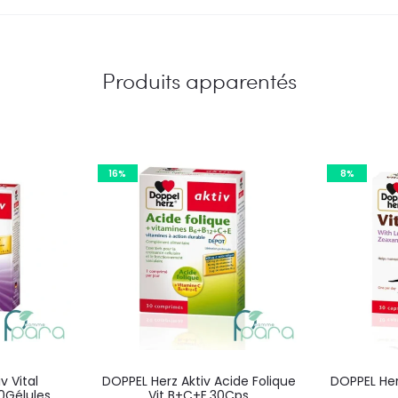
Produits apparentés
16%
8%
v Vital
DOPPEL Herz Aktiv Acide Folique
DOPPEL Herz
Gélules
Vit B+C+E,30Cps