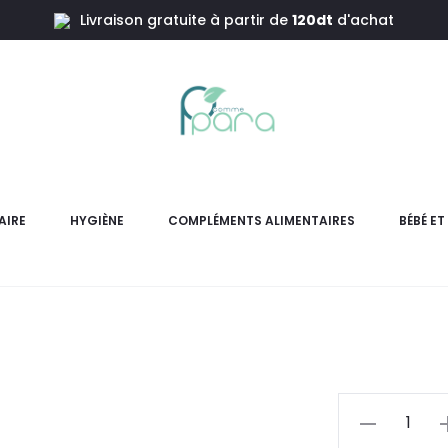
Livraison gratuite à partir de
120dt
d'achat
ules
LiposoF
AIRE
HYGIÈNE
COMPLÉMENTS ALIMENTAIRES
BÉBÉ E
LiposoFer 150 mg – Fer liposo
l’anémie et 
L
pri
actue
quantité
de