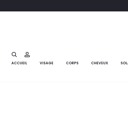
Accueil
Compléments alimentaires
LiposoFer 150 Mg ,30 Gél
10%
Search
Account
ACCUEIL
VISAGE
CORPS
CHEVEUX
SOL