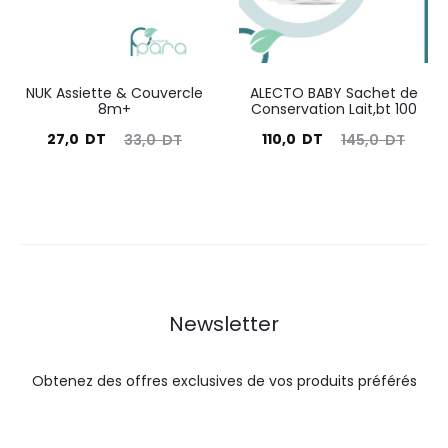
NUK Assiette & Couvercle
ALECTO BABY Sachet de
8m+
Conservation Lait,bt 100
Le
Le
Le
Le
27,0
DT
110,0
DT
33,0
DT
145,0
DT
prix
prix
prix
prix
actuel
initial
actuel
initial
est :
était :
est :
était :
27,0
33,0
110,0
145,0
DT.
DT.
DT.
DT.
Newsletter
Obtenez des offres exclusives de vos produits préférés