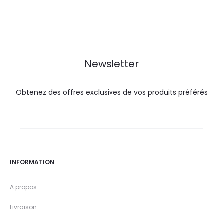
actuel
initial
18,9
21,0
est :
était :
DT.
DT.
46,8
52,0
DT.
DT.
Newsletter
Obtenez des offres exclusives de vos produits préférés
INFORMATION
A propos
Livraison