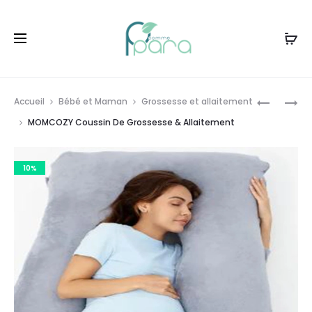
Livraison gratuite à partir de
120dt
d'achat
Prod
LA
MOMCOZ
Accueil
Bébé et Maman
Grossesse et allaitement
ROCHE
ASPIRAT
navig
MOMCOZY Coussin De Grossesse & Allaitement
POSAY
NASAL
TOLERIAN
BÉBÉ
10%
GEL
ELECTRIQ
MOUSSAN