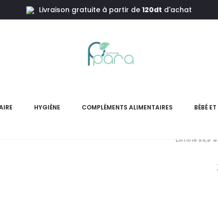
Livraison gratuite à partir de
120dt
d'achat
rons 8En1
MOMCOZY 
AIRE
HYGIÈNE
COMPLÉMENTS ALIMENTAIRES
BÉBÉ E
Momcozy Stérilisateur Séche
Élimine 99,9 % 
Le
prix