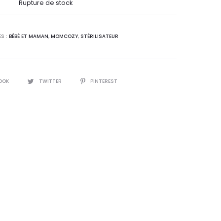
initial
Rupture de stock
était :
S :
BÉBÉ ET MAMAN
,
MOMCOZY
,
STÉRILISATEUR
329,8
DT.
OOK
TWITTER
PINTEREST