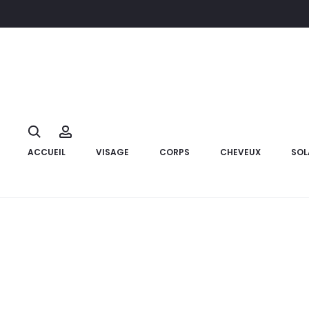
Accueil
Bébé et Maman
MOMCOZY Stérilisateur Sécheur Bibe
9%
Search
Account
ACCUEIL
VISAGE
CORPS
CHEVEUX
SOL