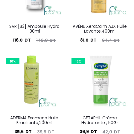
SVR [B3] Ampoule Hydra
AVÈNE XeraCalm A.D. Huile
,30ml
Lavante,400ml
Le
Le
Le
Le
116,0
DT
81,0
DT
140,0
DT
84,4
DT
prix
prix
prix
prix
actuel
initial
actuel
initial
10%
12%
est :
était :
est :
était :
116,0
140,0
81,0
84,4
DT.
DT.
DT.
DT.
ADERMA Exomega Huile
CETAPHIL Crème
Emolliente,200ml
Hydratante , 50Gr
Le
Le
Le
Le
35,6
DT
36,9
DT
39,5
DT
42,0
DT