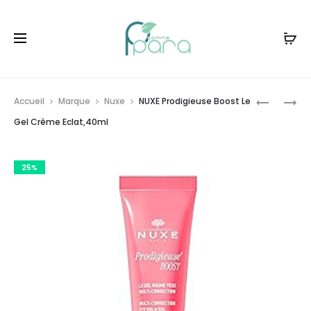
Livraison gratuite à partir de
120dt
d'achat
Prod
VICHY
NUXE
Accueil
Marque
Nuxe
NUXE Prodigieuse Boost Le
TROUSSE
TROUSSE
navig
Gel Crème Eclat,40ml
LIFTACTI
LE
COLLAGE
SÉRUM
25%
SPÉCIALI
ECLAT
VITAMINÉ