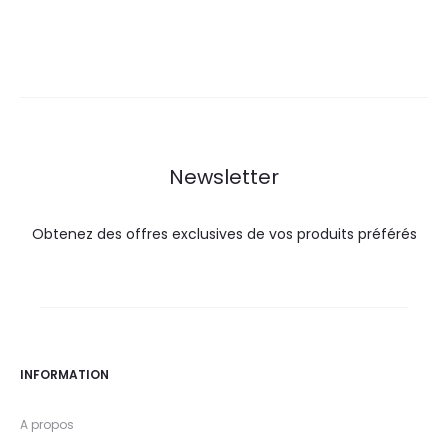
prix
prix
prix
prix
actuel
initial
actuel
initial
est :
était :
est :
était :
35,6
39,5
36,9
42,0
DT.
DT.
DT.
DT.
Newsletter
Obtenez des offres exclusives de vos produits préférés
INFORMATION
A propos