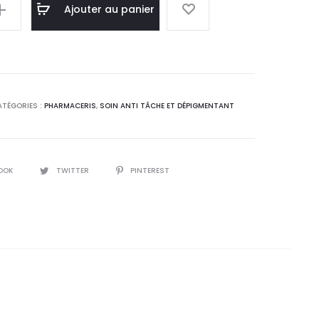
l
initial
Ajouter au panier
 :
était :
0
110,0
.
DT.
TÉGORIES :
PHARMACERIS
,
SOIN ANTI TÂCHE ET DÉPIGMENTANT
OOK
TWITTER
PINTEREST