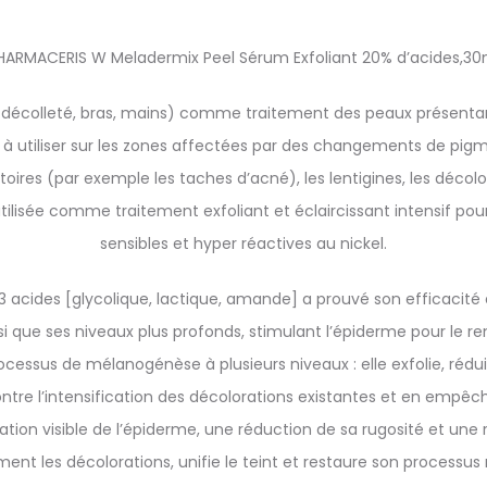
HARMACERIS W Meladermix Peel Sérum Exfoliant 20% d’acides,30
décolleté, bras, mains) comme traitement des peaux présentant 
ion à utiliser sur les zones affectées par des changements de pig
oires (par exemple les taches d’acné), les lentigines, les décol
utilisée comme traitement exfoliant et éclaircissant intensif po
sensibles et hyper réactives au nickel.
 acides [glycolique, lactique, amande] a prouvé son efficacité éc
si que ses niveaux plus profonds, stimulant l’épiderme pour le re
cessus de mélanogénèse à plusieurs niveaux : elle exfolie, rédu
ntre l’intensification des décolorations existantes et en empêch
iation visible de l’épiderme, une réduction de sa rugosité et un
ment les décolorations, unifie le teint et restaure son processu