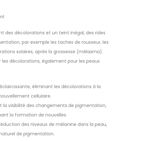
ml
des décolorations et un teint inégal, des rides
mentation, par exemple les taches de rousseur, les
orations solaires, après la grossesse (mélasma).
ur les décolorations, également pour les peaux
laircissante, éliminant les décolorations à la
nouvellement cellulaire.
it la visibilité des changements de pigmentation,
ant la formation de nouvelles.
e réduction des niveaux de mélanine dans la peau,
s naturel de pigmentation.