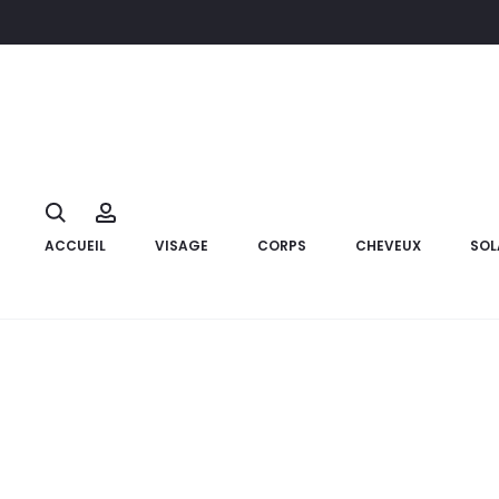
Accueil
Visage
Soin anti tâche et dépigmentant
PHARMACE
14%
Search
Account
ACCUEIL
VISAGE
CORPS
CHEVEUX
SOL