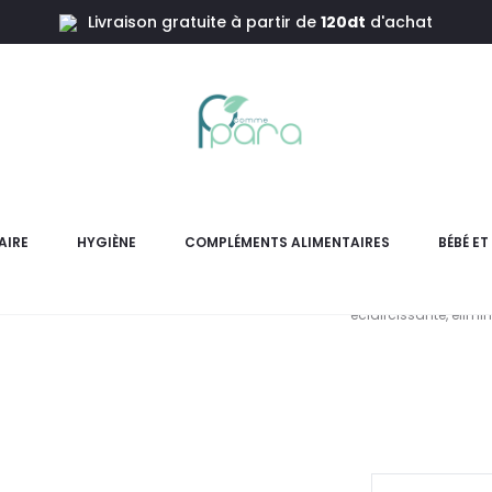
Livraison gratuite à partir de
120dt
d'achat
RIS W Meladermix Peel Sérum Exfoliant
PHARMACER
S
AIRE
HYGIÈNE
COMPLÉMENTS ALIMENTAIRES
BÉBÉ E
Le peeling à l’effet h
éclaircissante, élimi
L
pri