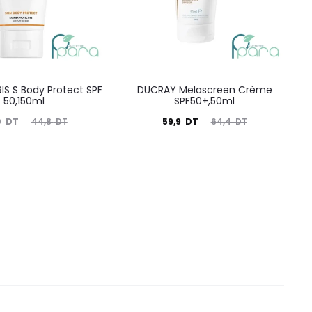
S S Body Protect SPF
DUCRAY Melascreen Crème
50,150ml
SPF50+,50ml
Le
Le
Le
0
DT
59,9
DT
44,8
DT
64,4
DT
prix
prix
prix
nitial
actuel
initial
tait :
est :
était :
44,8
59,9
64,4
DT.
DT.
DT.