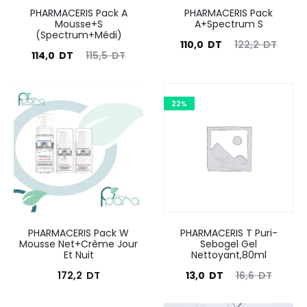
PHARMACERIS Pack A
PHARMACERIS Pack
Mousse+S
A+Spectrum S
(Spectrum+Médi)
Le
Le
110,0
DT
122,2
DT
Le
Le
114,0
DT
115,5
DT
prix
prix
prix
prix
actuel
initial
actuel
initial
est :
22%
était :
est :
était :
110,0
122,2
114,0
115,5
DT.
DT.
DT.
DT.
PHARMACERIS Pack W
PHARMACERIS T Puri-
Mousse Net+Crème Jour
Sebogel Gel
Et Nuit
Nettoyant,80ml
Le
Le
172,2
DT
13,0
DT
16,6
DT
prix
prix