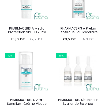
DT.
DT.
DT.
DT.
PHARMACERIS A Medic
PHARMACERIS A Prebio
Protection SPF100,75ml
Sensilique Eau Micellaire
Le
Le
Le
Le
69,0
DT
72,2
DT
29,5
DT
34,9
DT
prix
prix
prix
prix
actuel
initial
actuel
initial
10%
10%
est :
était :
est :
était :
69,0
72,2
29,5
34,9
DT.
DT.
DT.
DT.
PHARMACERIS A Vita-
PHARMACERIS Albucin-PP
Sensilium Crème Visage
Lysnende Essence