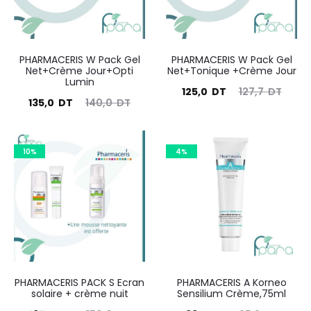
PHARMACERIS W Pack Gel
PHARMACERIS W Pack Gel
Net+Crème Jour+Opti
Net+Tonique +Crème Jour
Lumin
Le
Le
125,0
DT
127,7
DT
Le
Le
135,0
DT
140,0
DT
prix
prix
prix
prix
actuel
initial
actuel
initial
10%
est :
4%
était :
est :
était :
125,0
127,7
135,0
140,0
DT.
DT.
DT.
DT.
PHARMACERIS PACK S Ecran
PHARMACERIS A Korneo
solaire + crème nuit
Sensilium Crème,75ml