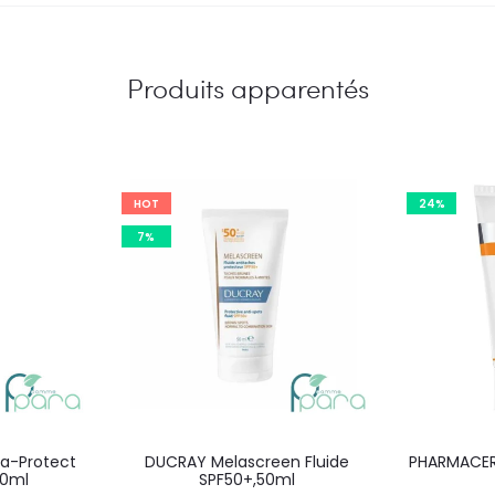
Produits apparentés
HOT
24%
7%
a-Protect
DUCRAY Melascreen Fluide
PHARMACERI
50ml
SPF50+,50ml