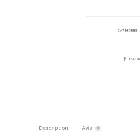
actue
est
CATÉGORIES 
50,
D
SHARE
FACEB
Description
Avis
0