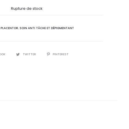
l
initial
Rupture de stock
 :
était :
:
PLACENTOR
,
SOIN ANTI TÂCHE ET DÉPIGMENTANT
0
55,5
T.
DT.
OOK
TWITTER
PINTEREST