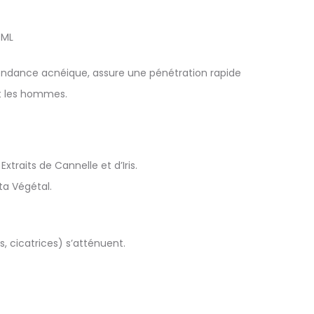
0ML
tendance acnéique, assure une pénétration rapide
et les hommes.
traits de Cannelle et d’Iris.
ta Végétal.
s, cicatrices) s’atténuent.