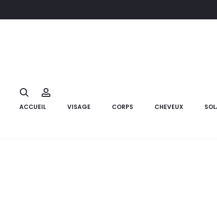
Accueil
Visage
Soin anti tâche et dépigmentant
PLACENTO
10%
Search
Account
ACCUEIL
VISAGE
CORPS
CHEVEUX
SOL