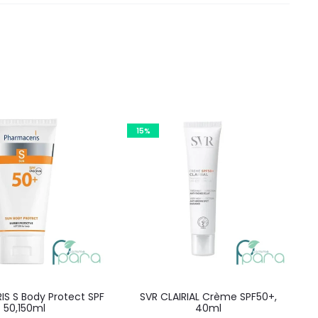
15%
S S Body Protect SPF
SVR CLAIRIAL Crème SPF50+,
50,150ml
40ml