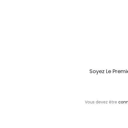
A
Soyez Le Premi
v
i
s
Vous devez être
con