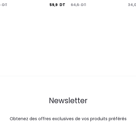
Le
Le
Le
59,9
DT
34,
5
DT
64,5
DT
prix
prix
prix
actuel
initial
actuel
i
est :
était :
est :
é
59,9
64,5
34,0
DT.
DT.
DT.
Newsletter
Obtenez des offres exclusives de vos produits préférés