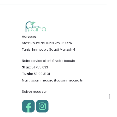
Adresses:
Sfax: Route de Tunis km 1.5 Sfax
Tunis: Immeuble Saadi Menzah 4
Notre service client à votre écoute
Sfax:
51 755 633
Tunis:
53 00 31 31
Mail : pcommepara@pcommepara.tn
Suivez nous sur
Go
to
to