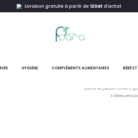
Livraison gratuite à partir de
120dt
d'achat
R Végétal Crème Régulatrice PMG,50ml
PLACEN
Régu
AIRE
HYGIÈNE
COMPLÉMENTS ALIMENTAIRES
BÉBÉ E
La Crème régulatrice est un 
purifie les peaux mixtes à gr
s’atténuent pou
L
pri