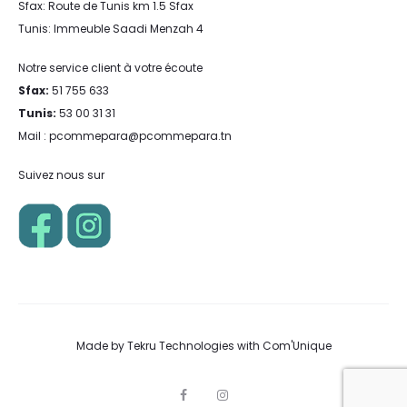
Sfax: Route de Tunis km 1.5 Sfax
Tunis: Immeuble Saadi Menzah 4
Notre service client à votre écoute
Sfax:
51 755 633
Tunis:
53 00 31 31
Mail : pcommepara@pcommepara.tn
Suivez nous sur
Made by
Tekru Technologies
with
Com'Unique
F
I