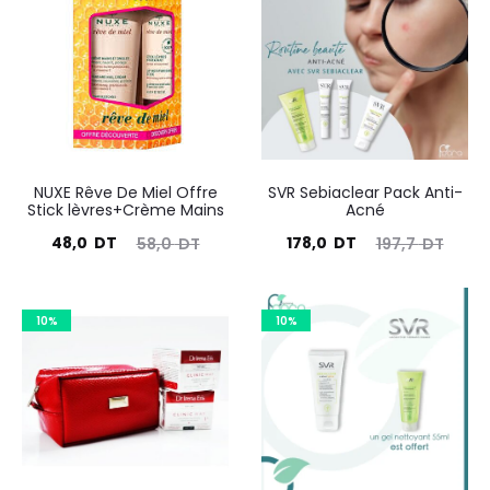
NUXE Rêve De Miel Offre
SVR Sebiaclear Pack Anti-
Stick lèvres+Crème Mains
Acné
Le
Le
Le
Le
48,0
DT
178,0
DT
58,0
DT
197,7
DT
prix
prix
prix
prix
actuel
initial
actuel
initial
10%
10%
est :
était :
est :
était :
48,0
58,0
178,0
197,7
DT.
DT.
DT.
DT.