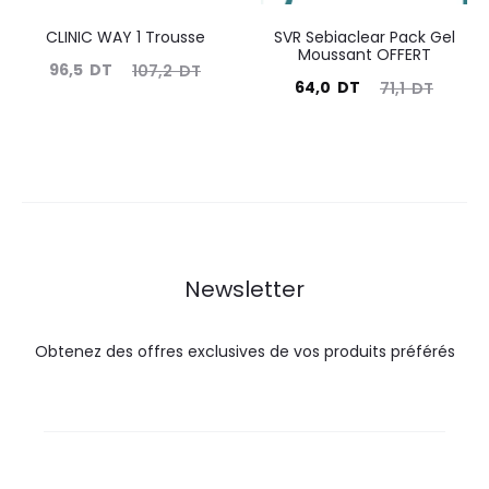
CLINIC WAY 1 Trousse
SVR Sebiaclear Pack Gel
Moussant OFFERT
Le
Le
96,5
DT
107,2
DT
Le
Le
64,0
DT
71,1
DT
prix
prix
prix
prix
actuel
initial
actuel
initial
est :
était :
est :
était :
96,5
107,2
64,0
71,1
DT.
DT.
DT.
DT.
Newsletter
Obtenez des offres exclusives de vos produits préférés