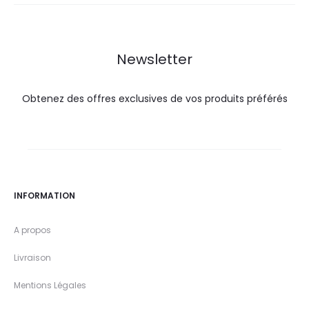
27,6
30,6
65,5
72,7
DT.
DT.
DT.
DT.
Newsletter
Obtenez des offres exclusives de vos produits préférés
INFORMATION
A propos
Livraison
Mentions Légales