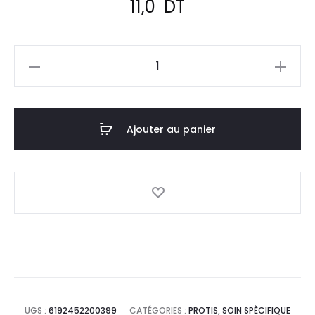
11,0
DT
quantité
de
PROTIS
Moustico
Ajouter au panier
Spray
,100ml
UGS :
6192452200399
CATÉGORIES :
PROTIS
,
SOIN SPÈCIFIQUE