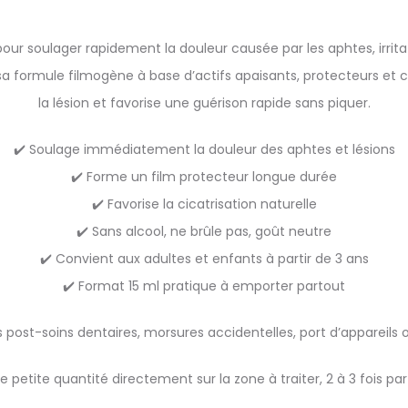
ur soulager rapidement la douleur causée par les aphtes, irrita
 formule filmogène à base d’actifs apaisants, protecteurs et cica
la lésion et favorise une guérison rapide sans piquer.
✔️ Soulage immédiatement la douleur des aphtes et lésions
✔️ Forme un film protecteur longue durée
✔️ Favorise la cicatrisation naturelle
✔️ Sans alcool, ne brûle pas, goût neutre
✔️ Convient aux adultes et enfants à partir de 3 ans
✔️ Format 15 ml pratique à emporter partout
ns post-soins dentaires, morsures accidentelles, port d’appareils
ne petite quantité directement sur la zone à traiter, 2 à 3 fois par