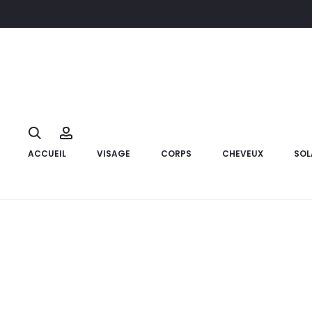
Accueil
Hygiène
Soins bucco- dentaires
PROTIS Aphtogel 
Search
Account
ACCUEIL
VISAGE
CORPS
CHEVEUX
SOL