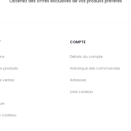
Obtenez des offres exclusives de vos produits préférés
T
COMPTE
ons
Détails du compte
x produits
Historique des commandes
es ventes
Adresses
Liste cadeau
ue
s cadeau