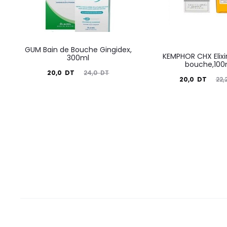
GUM Bain de Bouche Gingidex,
KEMPHOR CHX Elixi
300ml
bouche,100
Le
Le
20,0
DT
24,0
DT
Le
Le
20,0
DT
22,
prix
prix
prix
prix
actuel
initial
actuel
initial
est :
était :
est :
était :
20,0
24,0
20,0
22,2
DT.
DT.
DT.
DT.