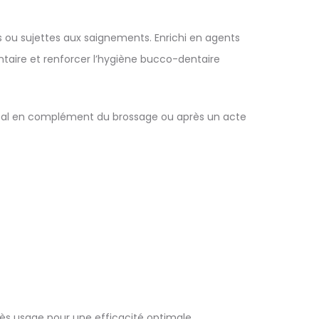
s ou sujettes aux saignements. Enrichi en agents
entaire et renforcer l’hygiène bucco-dentaire
déal en complément du brossage ou après un acte
 après usage pour une efficacité optimale.