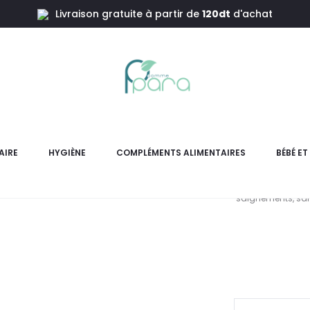
Livraison gratuite à partir de
120dt
d'achat
 Bain De Bouche,125ml
PROTIS
AIRE
HYGIÈNE
COMPLÉMENTS ALIMENTAIRES
BÉBÉ E
PROTIS Gencicare Bain de B
saignements, san