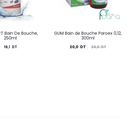
PT Bain De Bouche,
GUM Bain de Bouche Paroex 0,12,
250ml
300ml
Le
Le
16,1
DT
20,0
DT
24,0
DT
prix
prix
actuel
initial
est :
était :
20,0
24,0
DT.
DT.