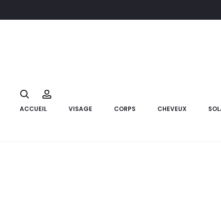
Accueil
Hygiène
Soins bucco- dentaires
PROTIS Gencicare
Search
Account
ACCUEIL
VISAGE
CORPS
CHEVEUX
SOL