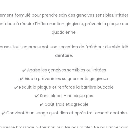
ment formulé pour prendre soin des gencives sensibles, irritée
contribue à réduire l’inflammation gingivale, prévenir la plaque d
quotidienne.
euses tout en procurant une sensation de fraîcheur durable. I
dentaire.
✔️ Apaise les gencives sensibles ou irritées
✔️ Aide à prévenir les saignements gingivaux
✔️ Réduit la plaque et renforce la barrière buccale
✔️ Sans alcool – ne pique pas
✔️ Goût frais et agréable
✔️ Convient à un usage quotidien et après traitement dentaire
 ml après le brossage, 2 fois par jour. Ne pas avaler. Ne pas rincer