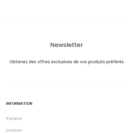
ctuel
initial
actuel
initial
est :
était :
est :
était :
295,0
320,0
42,0
46,6
DT.
DT.
DT.
DT.
Newsletter
Obtenez des offres exclusives de vos produits préférés
INFORMATION
A propos
Livraison