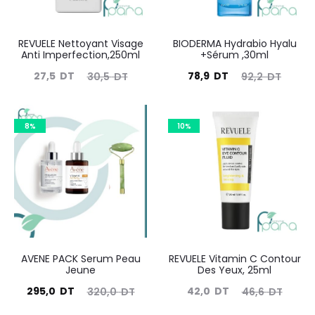
REVUELE Nettoyant Visage
BIODERMA Hydrabio Hyalu
Anti Imperfection,250ml
+Sérum ,30ml
Le
Le
Le
Le
27,5
DT
78,9
DT
30,5
DT
92,2
DT
prix
prix
prix
prix
actuel
initial
actuel
initial
8%
10%
est :
était :
est :
était :
27,5
30,5
78,9
92,2
DT.
DT.
DT.
DT.
AVENE PACK Serum Peau
REVUELE Vitamin C Contour
Jeune
Des Yeux, 25ml
Le
Le
Le
Le
295,0
DT
42,0
DT
320,0
DT
46,6
DT
prix
prix
prix
prix