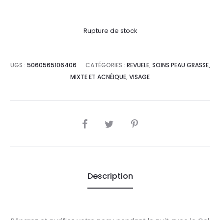
prix
prix
Rupture de stock
actuel
initial
est :
était :
UGS :
5060565106406
CATÉGORIES :
REVUELE
,
SOINS PEAU GRASSE,
MIXTE ET ACNÉIQUE
,
VISAGE
31,0
34,4
DT.
DT.
SHARE
Description