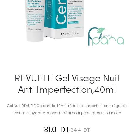
REVUELE Gel Visage Nuit
Anti Imperfection,40ml
Gel Nuit REVUELE Ceramide 40ml : réduit les imperfections, régule le
sébum et hydrate la peau. Idéal pour peau grasse ou mixte.
Le
Le
31,0
DT
34,4
DT