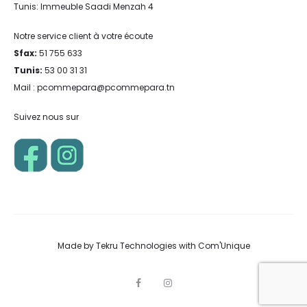
Tunis: Immeuble Saadi Menzah 4
Notre service client à votre écoute
Sfax:
51 755 633
Tunis:
53 00 31 31
Mail : pcommepara@pcommepara.tn
Suivez nous sur
Made by
Tekru Technologies
with
Com'Unique
F
I
a
n
c
s