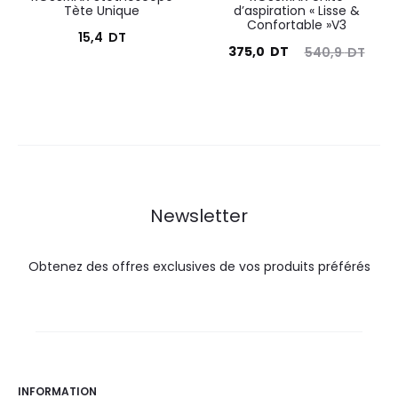
Tète Unique
d’aspiration « Lisse &
Confortable »V3
15,4
DT
Le
Le
375,0
DT
540,9
DT
prix
prix
actuel
initial
est :
était :
375,0
540,9
DT.
DT.
Newsletter
Obtenez des offres exclusives de vos produits préférés
INFORMATION