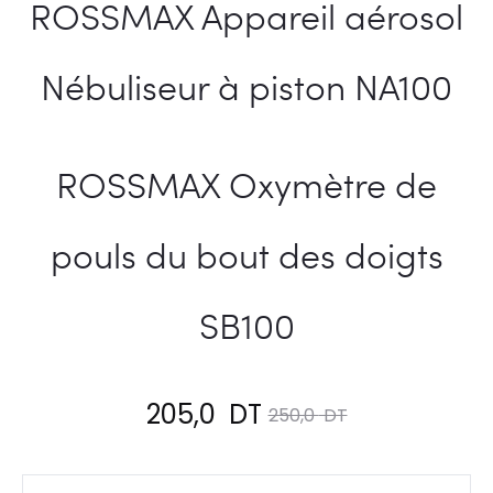
ROSSMAX Appareil aérosol
Nébuliseur à piston NA100
ROSSMAX Oxymètre de
pouls du bout des doigts
SB100
Le
Le
205,0
DT
250,0
DT
prix
prix