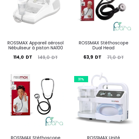
ROSSMAX Appareil aérosol
ROSSMAX Stéthoscope
Nébuliseur à piston NA100
Dual Head
Le
Le
Le
Le
114,0
DT
63,9
DT
149,0
DT
71,0
DT
prix
prix
prix
prix
actuel
initial
actuel
initial
31%
est :
était :
est :
était :
114,0
149,0
63,9
71,0
DT.
DT.
DT.
DT.
ROSSMAX Stéthoscope
ROSSMAX Unité