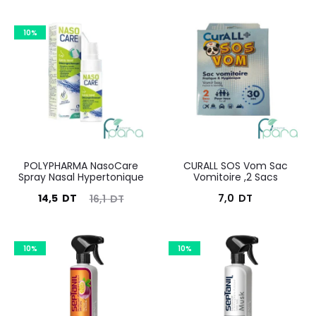
10%
POLYPHARMA NasoCare
CURALL SOS Vom Sac
Spray Nasal Hypertonique
Vomitoire ,2 Sacs
Le
Le
14,5
DT
7,0
DT
16,1
DT
prix
prix
actuel
initial
10%
10%
est :
était :
14,5
16,1
DT.
DT.