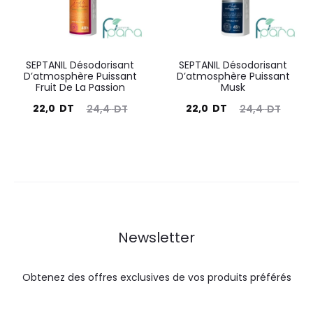
SEPTANIL Désodorisant
SEPTANIL Désodorisant
D’atmosphère Puissant
D’atmosphère Puissant
Fruit De La Passion
Musk
Le
Le
Le
Le
22,0
DT
22,0
DT
24,4
DT
24,4
DT
prix
prix
prix
prix
actuel
initial
actuel
initial
est :
était :
est :
était :
22,0
24,4
22,0
24,4
DT.
DT.
DT.
DT.
Newsletter
Obtenez des offres exclusives de vos produits préférés