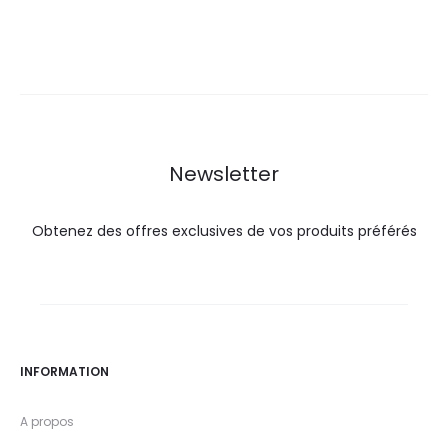
prix
prix
prix
prix
actuel
initial
actuel
initial
est :
était :
est :
était :
292,0
324,4
23,0
25,5
DT.
DT.
DT.
DT.
Newsletter
Obtenez des offres exclusives de vos produits préférés
INFORMATION
A propos