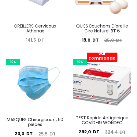
OREILLERS Cervicaux
QUIES Bouchons D’oreille
Athenax
Cire Naturel BT 6
Le
Le
141,5
DT
19,0
DT
25,0
DT
prix
prix
Sur
actuel
initial
commande
10%
10%
est :
était :
19,0
25,0
DT.
DT.
TEST Rapide Antigénique
MASQUES Chirurgicaux , 50
COVID-19 WONDFO
pièces
Le
Le
292,0
DT
324,4
DT
Le
Le
23,0
DT
25,5
DT