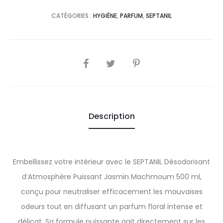
CATÉGORIES :
HYGIÈNE
,
PARFUM
,
SEPTANIL
SHARE
Description
Embellissez votre intérieur avec le SEPTANIL Désodorisant
d’Atmosphère Puissant Jasmin Machmoum 500 ml,
conçu pour neutraliser efficacement les mauvaises
odeurs tout en diffusant un parfum floral intense et
délicat. Sa formule puissante agit directement sur les