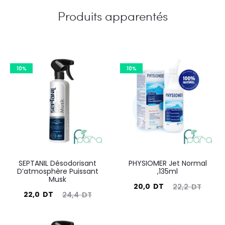
Produits apparentés
10%
10%
SEPTANIL Désodorisant
PHYSIOMER Jet Normal
D’atmosphère Puissant
,135ml
Musk
Le
Le
20,0
DT
22,2
DT
Le
Le
22,0
DT
24,4
DT
prix
prix
prix
prix
actuel
initial
actuel
initial