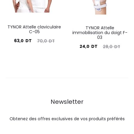
TYNOR Attelle claviculaire
TYNOR Attelle
C-05
immobilisation du doigt F-
03
Le
Le
63,0
DT
70,0
DT
Le
Le
24,0
DT
28,0
DT
prix
prix
prix
prix
actuel
initial
actuel
initial
est :
était :
est :
était :
63,0
70,0
24,0
28,0
DT.
DT.
DT.
DT.
Newsletter
Obtenez des offres exclusives de vos produits préférés