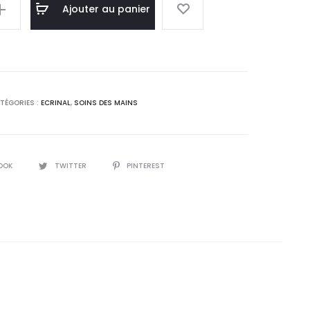
l
initial
Ajouter au panier
 :
était :
0
24,4
.
DT.
TÉGORIES :
ECRINAL
,
SOINS DES MAINS
OOK
TWITTER
PINTEREST