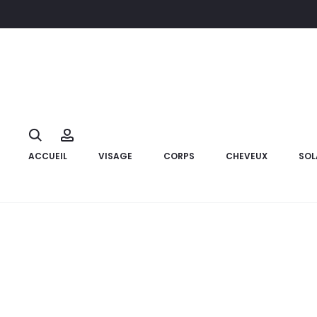
Accueil
Corps
Soins des mains
VITA CITRAL Crème Hydrat
18%
Search
Account
ACCUEIL
VISAGE
CORPS
CHEVEUX
SOL