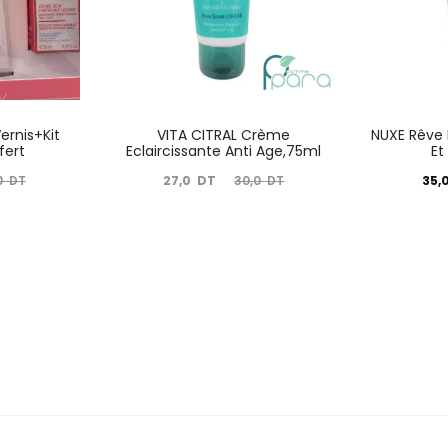
ernis+Kit
VITA CITRAL Crème
NUXE Rêve
fert
Eclaircissante Anti Age,75ml
Et
Le
Le
Le
27,0
DT
35,
0
DT
30,0
DT
prix
prix
prix
actuel
initial
actuel
i
est :
était :
est :
é
27,0
30,0
35,0
DT.
DT.
DT.