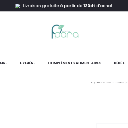
Livraison gratuite à partir de
120dt
d'achat
ante Mains Sèches,100ml
VITA CIT
Mai
AIRE
HYGIÈNE
COMPLÉMENTS ALIMENTAIRES
BÉBÉ E
Vita Citral Crème Hydratan
Hydrate sans coller, 
L
pri