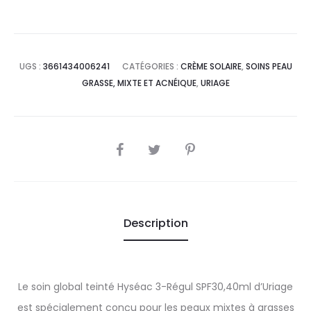
UGS :
3661434006241
CATÉGORIES :
CRÈME SOLAIRE
,
SOINS PEAU
GRASSE, MIXTE ET ACNÉIQUE
,
URIAGE
SHARE
Description
Le soin global teinté Hyséac 3-Régul SPF30,40ml d’Uriage
est spécialement conçu pour les peaux mixtes à grasses