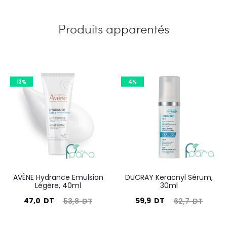
Produits apparentés
13%
4%
AVÈNE Hydrance Emulsion
DUCRAY Keracnyl Sérum,
Légère, 40ml
30ml
Le
Le
Le
Le
47,0
DT
59,9
DT
53,8
DT
62,7
DT
prix
prix
prix
prix