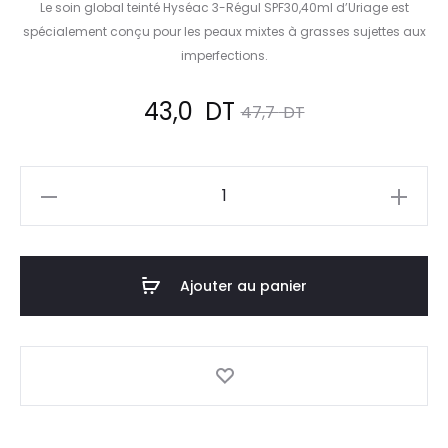
Le soin global teinté Hyséac 3-Régul SPF30,40ml d’Uriage est
spécialement conçu pour les peaux mixtes à grasses sujettes aux
imperfections.
Le
Le
43,0
DT
47,7
DT
prix
prix
quantité
actuel
initial
de
URIAGE
est :
était :
Hyséac
Ajouter au panier
43,0
47,7
3
Regul
DT.
DT.
Soin
Global
Teinté
SPF30