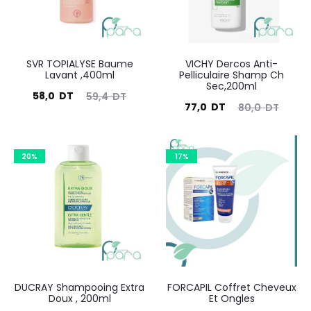
SVR TOPIALYSE Baume
VICHY Dercos Anti-
Lavant ,400ml
Pelliculaire Shamp Ch
Sec,200ml
Le
Le
58,0
DT
59,4
DT
Le
Le
77,0
DT
80,0
DT
prix
prix
prix
prix
actuel
initial
actuel
initial
est :
était :
20%
17%
est :
était :
58,0
59,4
77,0
80,0
DT.
DT.
DT.
DT.
DUCRAY Shampooing Extra
FORCAPIL Coffret Cheveux
Doux , 200ml
Et Ongles