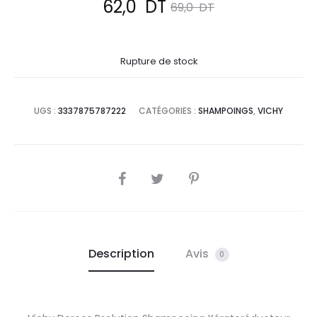
Le
Le
62,0
DT
69,0
DT
prix
prix
Rupture de stock
actuel
initial
est :
était :
UGS :
3337875787222
CATÉGORIES :
SHAMPOINGS
,
VICHY
62,0
69,0
DT.
DT.
SHARE
Description
Avis
0