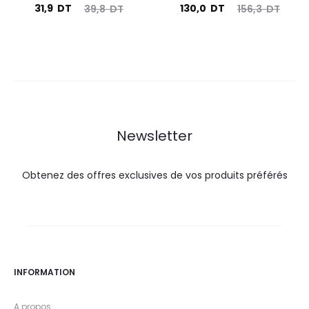
Le
Le
Le
Le
31,9
DT
130,0
DT
39,8
DT
156,3
DT
prix
prix
prix
prix
actuel
initial
actuel
initial
est :
était :
est :
était :
31,9
39,8
130,0
156,3
DT.
DT.
DT.
DT.
Newsletter
Obtenez des offres exclusives de vos produits préférés
INFORMATION
A propos