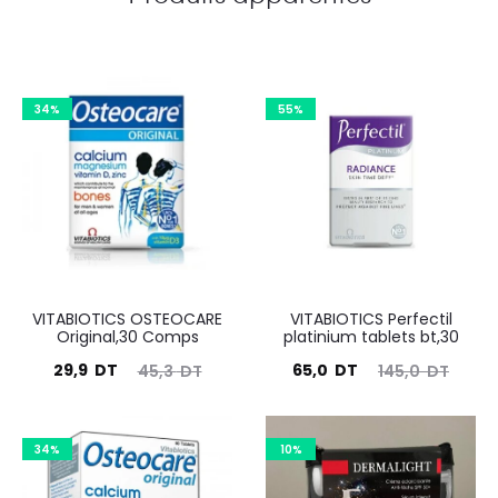
34%
55%
VITABIOTICS OSTEOCARE
VITABIOTICS Perfectil
Original,30 Comps
platinium tablets bt,30
Le
Le
Le
Le
29,9
DT
65,0
DT
45,3
DT
145,0
DT
prix
prix
prix
prix
actuel
initial
actuel
initial
34%
10%
est :
était :
est :
était :