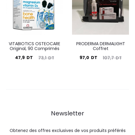
29,9
45,3
65,0
145,0
DT.
DT.
DT.
DT.
VITABIOTICS OSTEOCARE
PRODERMA DERMALIGHT
Original, 90 Comprimés
Coffret
Le
Le
Le
Le
47,9
DT
97,0
DT
73,1
DT
107,7
DT
prix
prix
prix
prix
actuel
initial
actuel
initial
est :
était :
est :
était :
47,9
73,1
97,0
107,7
DT.
DT.
DT.
DT.
Newsletter
Obtenez des offres exclusives de vos produits préférés