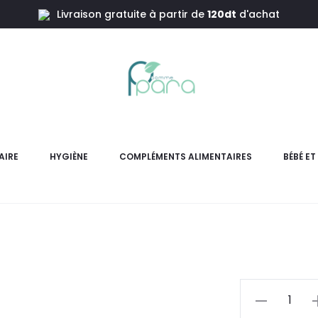
Livraison gratuite à partir de
120dt
d'achat
XEN Hydra 
AIRE
HYGIÈNE
COMPLÉMENTS ALIMENTAIRES
BÉBÉ E
HYDRA 24, Crème riche res
l’évaporation de 
L
pri
actue
quantité
de