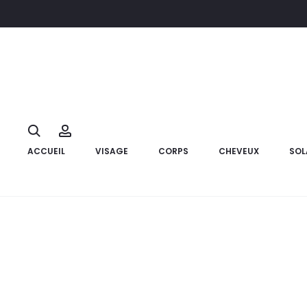
Accueil
Marque
Xen
XEN Hydra Crème Riche SPF20,50gr
47%
Search
Account
ACCUEIL
VISAGE
CORPS
CHEVEUX
SOL