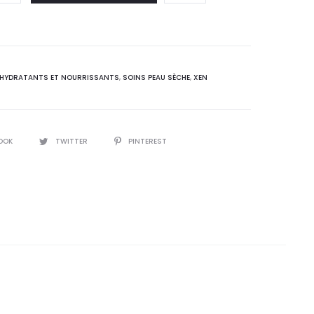
 :
était :
0
45,5
T.
DT.
 HYDRATANTS ET NOURRISSANTS
,
SOINS PEAU SÈCHE
,
XEN
OOK
TWITTER
PINTEREST