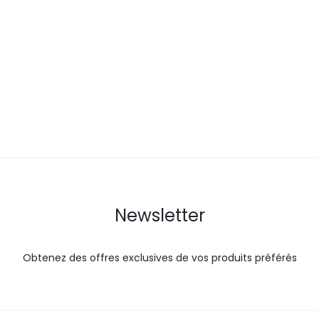
prix
prix
actuel
i
actuel
initial
est :
é
est :
était :
58,0
47,9
55,0
DT.
DT.
DT.
Newsletter
Obtenez des offres exclusives de vos produits préférés