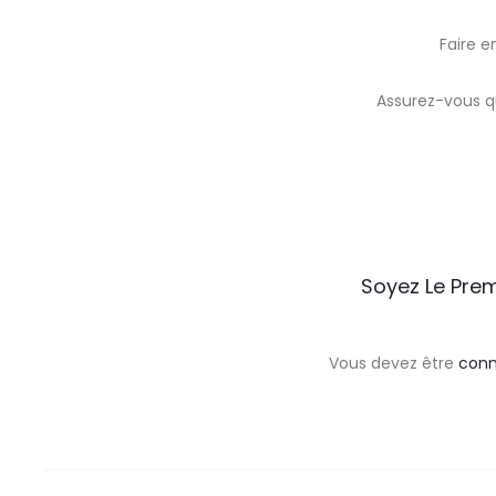
Faire e
Assurez-vous q
A
Soyez Le Prem
v
i
Vous devez être
con
s