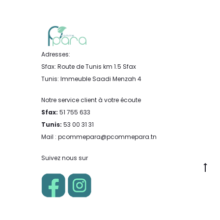
Adresses:
Sfax: Route de Tunis km 1.5 Sfax
Tunis: Immeuble Saadi Menzah 4
Notre service client à votre écoute
Sfax:
51 755 633
Tunis:
53 00 31 31
Mail : pcommepara@pcommepara.tn
Suivez nous sur
Go
to
to