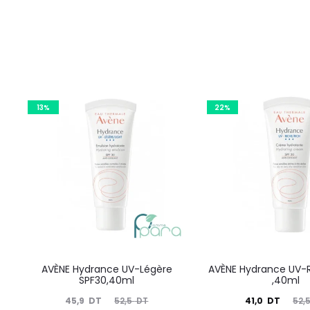
13%
22%
AVÈNE Hydrance UV-Légère
AVÈNE Hydrance UV-R
SPF30,40ml
,40ml
Le
Le
Le
Le
45,9
DT
41,0
DT
52,5
DT
52,