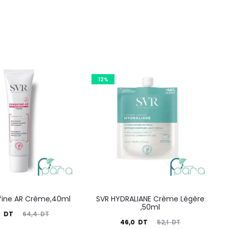
12%
ifine AR Crème,40ml
SVR HYDRALIANE Crème Légère
,50ml
Le
0
DT
64,4
DT
Le
Le
46,0
DT
52,1
DT
prix