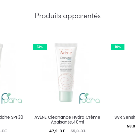
Produits apparentés
13%
10%
iche SPF30
AVÈNE Cleanance Hydra Crème
SVR Sens
Apaisante,40ml
Le
58,
Le
Le
47,9
DT
5
DT
55,0
DT
prix