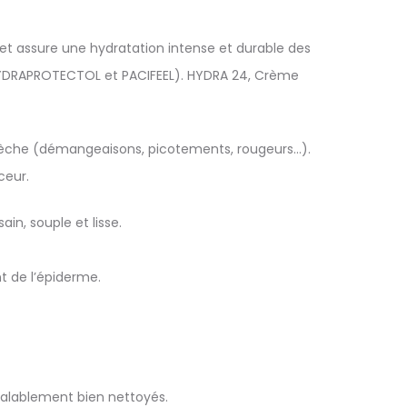
) et assure une hydratation intense et durable des
, HYDRAPROTECTOL et PACIFEEL). HYDRA 24, Crème
 sèche (démangeaisons, picotements, rougeurs…).
ceur.
in, souple et lisse.
nt de l’épiderme.
éalablement bien nettoyés.