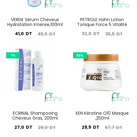
VERDE Sérum Cheveux
PETROLE Hahn Lotion
Hydratation Intense,100ml
Tonique Force 5 Vitalité
Le
Le
Le
Le
41,0
DT
32,0
DT
45,5
DT
35,5
DT
prix
prix
prix
prix
actuel
initial
actuel
initial
7%
56%
est :
était :
est :
était :
41,0
45,5
32,0
35,5
DT.
DT.
DT.
DT.
ECRINAL Shampooing
XEN Kératine Q10 Masque
Cheveux Gras, 200ml
,250ml
Le
Le
Le
Le
27,0
DT
29,9
DT
29,0
DT
67,7
DT
prix
prix
prix
prix