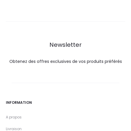
actuel
initial
actuel
initial
est :
était :
est :
était :
27,0
29,0
29,9
67,7
DT.
DT.
DT.
DT.
Newsletter
Obtenez des offres exclusives de vos produits préférés
INFORMATION
A propos
Livraison